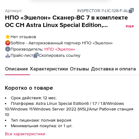
Артикул:
INSPECTOR-7-LIC-128-F-AL
НПО «Эшелон» Сканер-ВС 7 в комплекте
OC CH Astra Linux Special Edition,
еще
НПЕШ.00606-01, Лицензия включает
Нет отзывов
компонент «Инспектор» на 1 год, рег (№
Softline - Авторизованный партнер НПО «Эшелон»
231 на флеш-носителе), на 128 IP адресов
Производитель:
НПО «Эшелон»
Прайс-лист
Скопировать ссылку
Описание
Характеристики
Отзывы
Доставка и оплата
Коротко о товаре
Срок действия: 12 мес.
Платформа: Astra Linux Special Edition6 / 1.7 / 1.8/Windows
10/Windows 11/Windows Server 2022 (WSL)/Альт Рабочая станция
10
Тип лицензии: полная версия
Минимальная покупка: от 1 шт.
Все характеристики