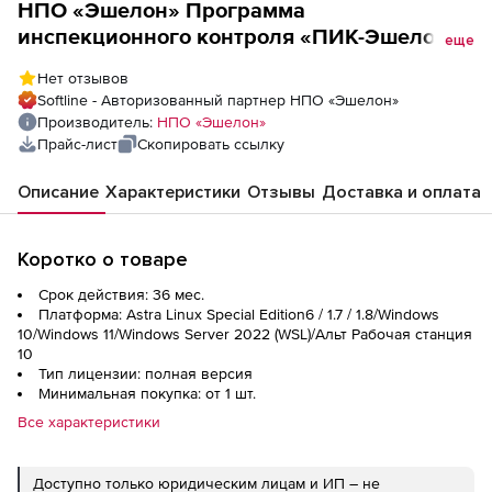
НПО «Эшелон» Программа
инспекционного контроля «ПИК-Эшелон»,
еще
Лицензия на 3 года, рег (№ 1895),
Нет отзывов
Softline - Авторизованный партнер НПО «Эшелон»
Производитель:
НПО «Эшелон»
Прайс-лист
Скопировать ссылку
Описание
Характеристики
Отзывы
Доставка и оплата
Коротко о товаре
Срок действия: 36 мес.
Платформа: Astra Linux Special Edition6 / 1.7 / 1.8/Windows
10/Windows 11/Windows Server 2022 (WSL)/Альт Рабочая станция
10
Тип лицензии: полная версия
Минимальная покупка: от 1 шт.
Все характеристики
Доступно только юридическим лицам и ИП – не