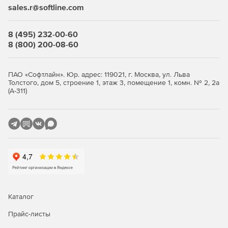
sales.r@softline.com
Детальное сопоставление содержимого двух файлов
позволяет выявить малейшие различия даже в сложных
конфигурациях.
8 (495) 232-00-60
8 (800) 200-08-60
Формирование специальных
отчетов (TRE)
ПАО «Софтлайн». Юр. адрес: 119021, г. Москва, ул. Льва
Толстого, дом 5, строение 1, этаж 3, помещение 1, комн. № 2, 2а
Создание отчета по сравнению исходных текстов файлов,
(А-311)
предоставляя исчерпывающие сведения о найденных
различиях и изменениях.
Облегченная версия –
«ПИК Lite»
– включает базовые
возможности:
Подсчет контрольных сумм папок и файлов по
распространённым алгоритмам.
Каталог
Формирование отчетов контрольного суммирования
Прайс-листы
в форматах веб-страниц (.html), текстовых файлов (.txt)
и табличных данных (.csv).