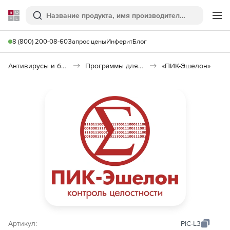
Softline
Поиск
Ме
8 (800) 200-08-60
Запрос цены
Инферит
Блог
Антивирусы и безопасность
Программы для защиты информации
«ПИК-Эшелон»
Артикул:
PIC-L3