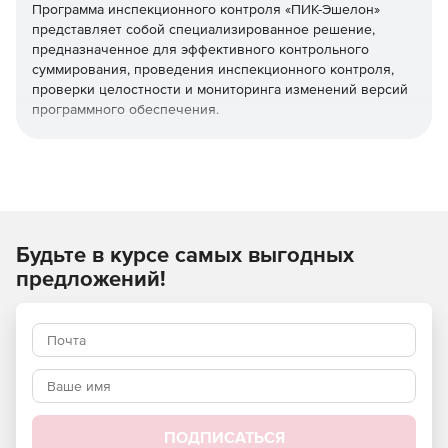
Программа инспекционного контроля «ПИК-Эшелон»
представляет собой специализированное решение,
предназначенное для эффективного контрольного
суммирования, проведения инспекционного контроля,
проверки целостности и мониторинга изменений версий
программного обеспечения.
Данная программа обеспечивает надежный механизм
выявления любых модификаций и несоответствий между
заявленными и фактическими характеристиками
программных продуктов. Решение «ПИК-Эшелон»
включено в единый реестр российских программ для
электронных вычислительных машин и баз данных.
Будьте в курсе самых выгодных
предложений!
Используйте «ПИК-Эшелон» для организаций,
предъявляющих повышенные требования к
информационной безопасности и защите данных.
Основные функции программы
Контрольное суммирование
ПОДПИСАТЬСЯ