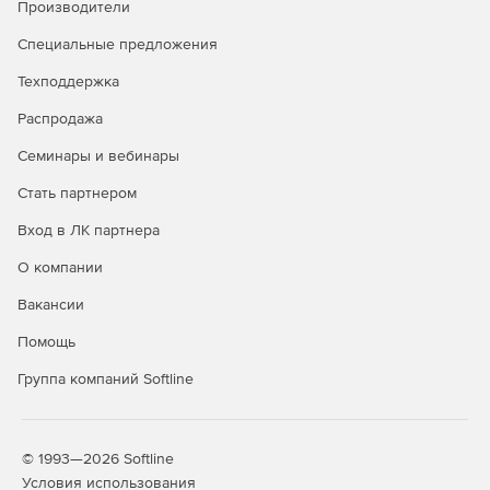
Производители
Преимущества программы
Специальные предложения
«ПИК-Эшелон»
Техподдержка
Распродажа
Высокая степень надежности благодаря
сертифицированным методикам расчета контрольных
Семинары и вебинары
сумм.
Стать партнером
Поддержка различных операционных систем
Вход в ЛК партнера
(Windows, Astra Linux, Debian, МСВС, AltLinux,
МСВСфера, ZOS Оливия, ROSA, Elbrus OS).
О компании
Наличие сертификата Минобороны России (№3752,
Вакансии
3753, 3754), подтверждающего соответствие строгим
стандартам безопасности и защищенности от
Помощь
несанкционированного доступа.
Группа компаний Softline
Соответствие российским нормативным документам,
включая требования Гостехкомиссии России.
© 1993—2026 Softline
Возможность интеграции в корпоративные среды и
Условия использования