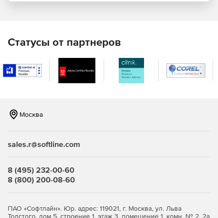
Безопасность и контроль: встроенный индикатор
отображает состояние системы и предупреждает
оператора обо всех отклонениях от нормальных
Статусы от партнеров
режимов работы, включая визуальную и звуковую
сигнализацию аварийных ситуаций.
Защита настроек: регулятор уровня выходного
шумового сигнала защищён от несанкционированного
вмешательства, повышая общую безопасность
системы.
Москва
Учёт ресурса: встроенный счётчик отслеживает
общее время работы оборудования, позволяя
планировать профилактическое обслуживание и
sales.r@softline.com
замену комплектующих своевременно.
Соответствие нормативным документам ФСТЭК
8 (495) 232-00-60
России: устройство сертифицировано по второму
8 (800) 200-08-60
классу защиты и подходит для помещений категорий
1–2.
ПАО «Софтлайн». Юр. адрес: 119021, г. Москва, ул. Льва
Толстого, дом 5, строение 1, этаж 3, помещение 1, комн. № 2, 2а