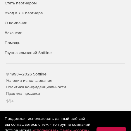
Стать партнером
Индикация нормальной/аварийной работы: визуально-
звуковая
Вход в ЛК партнера
О компании
Класс защиты согласно требованиям ФСТЭК России:
класс 2
Вакансии
Применение: помещения до 2-й категории
Помощь
включительно
Группа компаний Softline
Области применения
Подходит для защиты серверных комнат, кабинетов
© 1993—2026 Softline
руководителей, центров обработки данных и любых
Условия использования
других пространств, оборудованных современными
Политика конфиденциальности
компьютерными системами и коммуникациями.
Правила продажи
14+
Внимание!!! Срок поставки электронной
лицензии до 5 рабочих дней. Срок
поставки лицензии на физическом
Продолжая использовать данный веб-сайт,
На информационном ресурсе store.softline.ru применяются
носителе до 15 рабочих дней.
вы соглашаетесь с тем, что группа компаний
рекомендательные технологии
(информационные технологии
Softline может
использовать файлы «cookie»