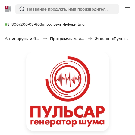
Softline
Поиск
Ме
8 (800) 200-08-60
Запрос цены
Инферит
Блог
Антивирусы и безопасность
Программы для защиты информации
Эшелон «Пульсар»