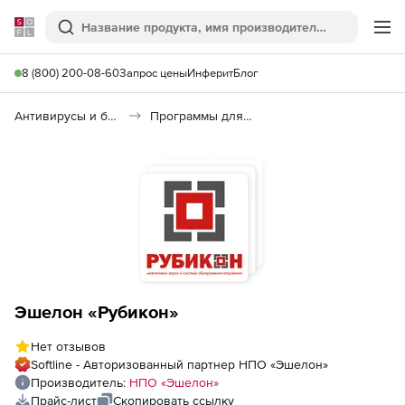
Softline
Поиск
Ме
8 (800) 200-08-60
Запрос цены
Инферит
Блог
Антивирусы и безопасность
Программы для защиты информации
Эшелон «Рубикон»
Нет отзывов
Softline - Авторизованный партнер НПО «Эшелон»
Производитель:
НПО «Эшелон»
Прайс-лист
Скопировать ссылку