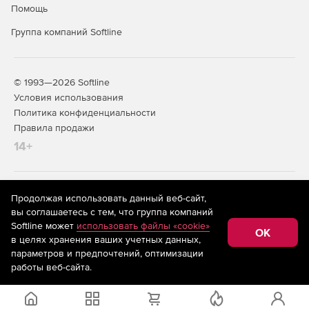
Помощь
Группа компаний Softline
© 1993—2026 Softline
Условия использования
Политика конфиденциальности
Правила продажи
14+
На информационном ресурсе store.softline.ru применяются
Продолжая использовать данный веб-сайт,
рекомендательные технологии
(информационные технологии
вы соглашаетесь с тем, что группа компаний
предоставления информации на основе сбора,
Softline может
использовать файлы «cookie»
систематизации и анализа сведений, относящихся к
OK
в целях хранения ваших учетных данных,
предпочтениям пользователей сети «Интернет»,
находящихся на территории Российской Федерации)
параметров и предпочтений, оптимизации
работы веб-сайта.