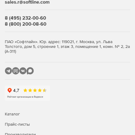
Server; интеграция с системой управления событиями
sales.r@softline.com
информационной безопасности КОМРАД.
8 (495) 232-00-60
обновление базы правил СОВ;
8 (800) 200-08-60
возможность горячего резервирования;
ПАО «Софтлайн». Юр. адрес: 119021, г. Москва, ул. Льва
модульная структура аппаратных платформ;
Толстого, дом 5, строение 1, этаж 3, помещение 1, комн. № 2, 2а
(А-311)
поддержка оптических интерфейсов;
возможна поставка в пяти вариантах исполнения.
ПАК «Рубикон» включен в единый реестр российских
программ для электронных вычислительных машин и баз
данных (реестр российского ПО). Приказ Минкомсвязи
России от 18.03.2016.
Каталог
Прайс-листы
Производители