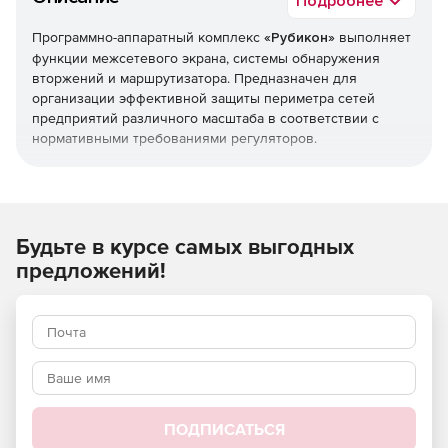
Подробнее
Программно-аппаратный комплекс
«Рубикон»
выполняет
функции межсетевого экрана, системы обнаружения
вторжений и маршрутизатора. Предназначен для
организации эффективной защиты периметра сетей
предприятий различного масштаба в соответствии с
нормативными требованиями регуляторов.
«Рубикон» используется в автоматизированных системах
военного назначения, в которых обрабатывается
информация, составляющая государственную тайну.
Комплекс сертифицирован ФСТЭК России и
Будьте в курсе самых выгодных
Министерством обороны РФ.
предложений!
Преимущества:
производительность межсетевого экрана: до 9 Гбит/с;
производительность системы обнаружения
вторжений: до 3 Гбит/с;
ПОДПИСАТЬСЯ
производительность маршрутизатора: до 9 Гбит/с;