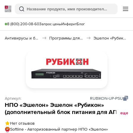
Softline
Поиск
Ме
8 (800) 200-08-60
Запрос цены
Инферит
Блог
Антивирусы и безопасность
Программы для защиты информации
Эшелон «Рубикон»
Артикул:
RUBIKON-UP-PSU
НПО «Эшелон» Эшелон «Рубикон»
(дополнительный блок питания для АПК
еще
Рубикон и АПК Рубикон-К)
Нет отзывов
Softline - Авторизованный партнер НПО «Эшелон»