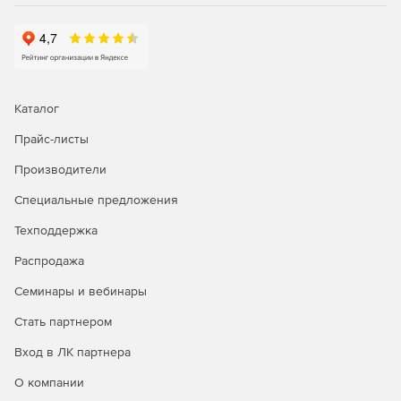
сертификационных и аттестационных испытаний;
совместимость с ОС Astra Linux SE;
наличие сертификатов ФСТЭК России и Минобороны
России.
Каталог
Прайс-листы
Сканер сети
«Сканер-ВС»
включен в единый реестр
российских программ для электронных вычислительных
Производители
машин и баз данных (реестр российского ПО).
Приказ Минкомсвязи России от 18.03.2016г. №23.
Специальные предложения
Техподдержка
Распродажа
Семинары и вебинары
Стать партнером
Вход в ЛК партнера
О компании