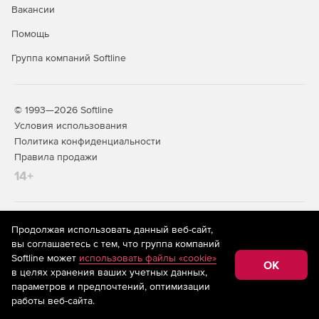
Вакансии
Помощь
Группа компаний Softline
© 1993—2026 Softline
Условия использования
Политика конфиденциальности
Правила продажи
14+
На информационном ресурсе store.softline.ru применяются
Продолжая использовать данный веб-сайт,
рекомендательные технологии
(информационные технологии
вы соглашаетесь с тем, что группа компаний
предоставления информации на основе сбора,
Softline может
использовать файлы «cookie»
систематизации и анализа сведений, относящихся к
OK
в целях хранения ваших учетных данных,
предпочтениям пользователей сети «Интернет»,
находящихся на территории Российской Федерации)
параметров и предпочтений, оптимизации
работы веб-сайта.