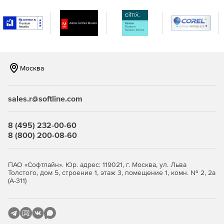
интуитивно понятный пользовательский интерфейс.
документированный программный интерфейс для
интеграции с SIEM-системами.
гибкий конструктор отчетов, который позволяет
Москва
получать короткие и информативные отчеты.
Поддерживаются различные шаблоны отчетов:
краткий (группировка по уязвимостям), полный
sales.r@softline.com
(группировка по хостам), динамический (динамика
изменения состояния хоста во времени), экспорт в
различные форматы: HTML, PDF, DOC, CSV.
8 (495) 232-00-60
8 (800) 200-08-60
лицензия ограничивает количество IP-адресов,
которые можно сканировать одновременно,
отсутствует привязка к конкретным IP-адресам.
ПАО «Софтлайн». Юр. адрес: 119021, г. Москва, ул. Льва
Толстого, дом 5, строение 1, этаж 3, помещение 1, комн. № 2, 2а
обучение по продукту в форме вебинаров и очных
(А-311)
курсов повышения квалификации в учебном центре
«Эшелон».
возможность применения при проведении