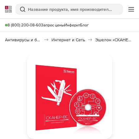
Softline
Поиск
Ме
8 (800) 200-08-60
Запрос цены
Инферит
Блог
Антивирусы и безопасность
Интернет и Сеть
Эшелон «СКАНЕР-ВС»