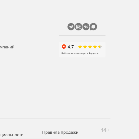
омпаний
14+
Правила продажи
циальности