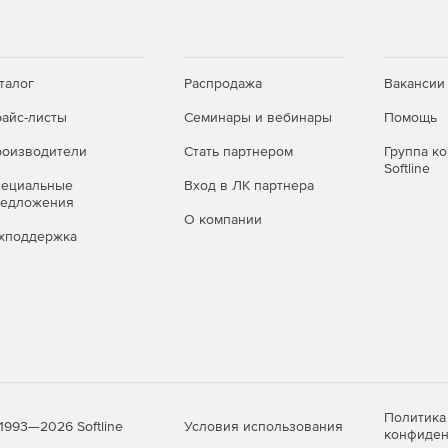
талог
Распродажа
Вакансии
айс-листы
Семинары и вебинары
Помощь
оизводители
Стать партнером
Группа к
Softline
пециальные
Вход в ЛК партнера
редложения
О компании
хподдержка
Политика
Условия использования
1993—2026 Softline
конфиден