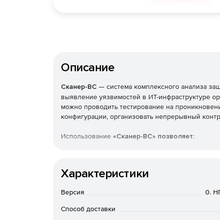
Описание
Сканер-ВС
— система комплексного анализа за
выявление уязвимостей в ИТ-инфраструктуре ор
можно проводить тестирование на проникновени
конфигурации, организовать непрерывный конт
Использование
«Сканер-ВС» позволяет
:
обеспечить непрерывный мониторинг защищ
Характеристики
повысить эффективность деятельности IT-по
Версия
0. Н
проводить как специализированные тесты, т
Способ доставки
информационных систем, сочетающие сетевы