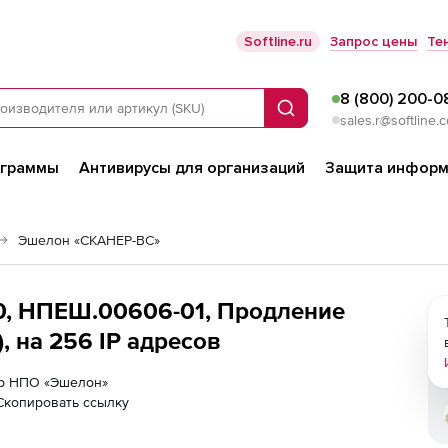
Softline.ru
Запрос цены
Те
8 (800) 200-0
Поиск
sales.r@softline.
ограммы
Антивирусы для организаций
Защита информ
Эшелон «СКАНЕР-ВС»
0, НПЕШ.00606-01, Продление
), на 256 IP адресов
нер НПО «Эшелон»
Скопировать ссылку