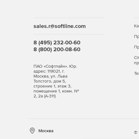
sales.r@softline.com
Ка
Пр
8 (495) 232-00-60
Пр
8 (800) 200-08-60
С
п
ПАО «Софтлайн». Юр.
адрес: 119021, г.
Те
Москва, ул. Льва
Толстого, дом 5,
строение 1, этаж 3,
помещение 1, комн. №
2, 2а (А-311)
Москва
© 