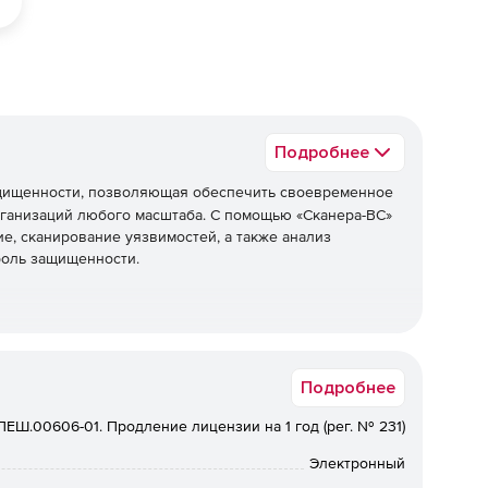
Подробнее
щищенности, позволяющая обеспечить своевременное
ганизаций любого масштаба. С помощью «Сканера-ВС»
е, сканирование уязвимостей, а также анализ
роль защищенности.
енности информационных систем;
Подробнее
дразделений и служб безопасности.
ПЕШ.00606-01. Продление лицензии на 1 год (рег. № 231)
ак и комплексное тестирование защищенности
Электронный
е и системные проверки.