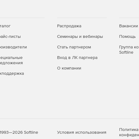
талог
Распродажа
Вакансии
айс-листы
Семинары и вебинары
Помощь
оизводители
Стать партнером
Группа к
Softline
пециальные
Вход в ЛК партнера
редложения
О компании
хподдержка
Политика
Условия использования
1993—2026 Softline
конфиден