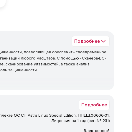
Подробнее
щищенности, позволяющая обеспечить своевременное
ганизаций любого масштаба. С помощью «Сканера-ВС»
е, сканирование уязвимостей, а также анализ
роль защищенности.
енности информационных систем;
Подробнее
дразделений и служб безопасности.
плекте OC CH Astra Linux Special Edition. НПЕШ.00606-01.
ак и комплексное тестирование защищенности
Лицензия на 1 год (рег. № 231)
е и системные проверки.
Электронный