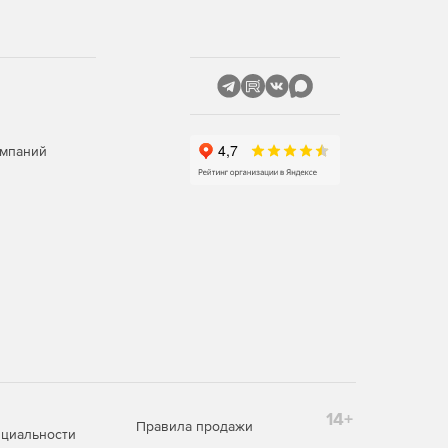
омпаний
14+
Правила продажи
циальности