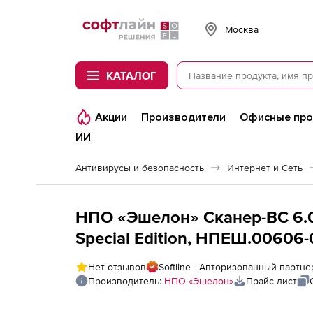
Softline
Москва
КАТАЛОГ
Акции
Производители
Офисные пр
ИИ
Антивирусы и безопасность
Интернет и Сеть
НПО «Эшелон» Сканер-ВС 6.0 
Special Edition, НПЕШ.00606-01, Лицензия на
на 32 IP адреса
Нет отзывов
Softline - Авторизованный парт
Производитель:
НПО «Эшелон»
Прайс-лист