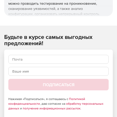
можно проводить тестирование на проникновение,
сканирование уязвимостей, а также анализ
конфигурации, организовать непрерывный контроль
защищенности.
Использование
«Сканер-ВС» позволяет
:
Будьте в курсе самых выгодных
обеспечить непрерывный мониторинг защищенности
предложений!
информационных систем;
повысить эффективность деятельности IT-
подразделений и служб безопасности.
проводить как специализированные тесты, так и
комплексное тестирование защищенности
информационных систем, сочетающие сетевые и
ПОДПИСАТЬСЯ
системные проверки.
Преимущества:
Нажимая «Подписаться», я соглашаюсь с
Политикой
конфиденциальности
, даю согласие на
обработку персональных
данных
и
получение информационных рассылок
.
возможность работы в режиме Live USB, а также
развертывания в ИТ-инфраструктуре предприятия с