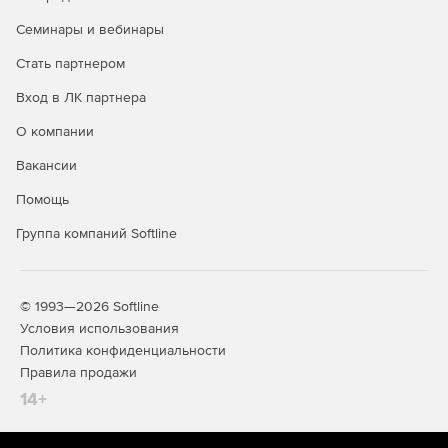
поставки лицензии на физическом
Семинары и вебинары
носителе до 15 рабочих дней.
Стать партнером
Купите «Сканер-ВС» у официального дилера Softline
Store по доступной цене.
Вход в ЛК партнера
О компании
Вакансии
Помощь
Группа компаний Softline
© 1993—2026 Softline
Условия использования
Политика конфиденциальности
Правила продажи
14+