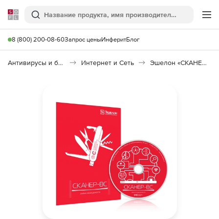
Softline
Поиск
Ме
8 (800) 200-08-60
Запрос цены
Инферит
Блог
Антивирусы и безопасность
Интернет и Сеть
Эшелон «СКАНЕР-ВС»