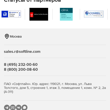
Казахстана.
Возможность интеграции с решениями «Рутокен» и
«КриптоПро».
Работа продуктов сторонних разработчиков без их
модификации.
Москва
Области применения
sales.r@softline.com
Государственные информационные системы.
Обработка персональных данных.
8 (495) 232-00-60
8 (800) 200-08-60
Банковская сфера.
Медицинские и учебные заведения.
ПАО «Софтлайн». Юр. адрес: 119021, г. Москва, ул. Льва
Толстого, дом 5, строение 1, этаж 3, помещение 1, комн. № 2, 2а
(А-311)
Обработка конфиденциальных данных.
Купите ОС «ОСнова» и работайте в безопасной
информационной среде.