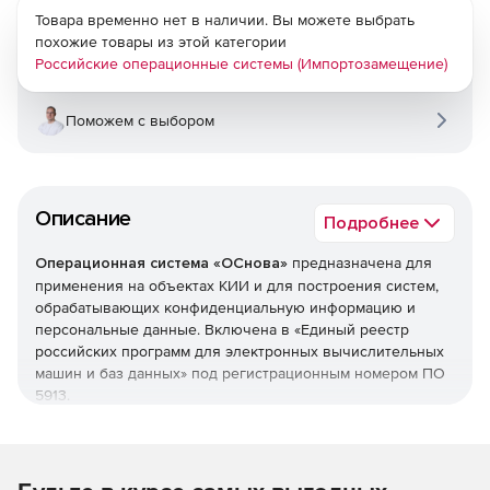
Товара временно нет в наличии. Вы можете выбрать
похожие товары из этой категории
Российские операционные системы (Импортозамещение)
Поможем с выбором
Описание
Подробнее
Операционная система «ОСнова»
предназначена для
применения на объектах КИИ и для построения систем,
обрабатывающих конфиденциальную информацию и
персональные данные. Включена в «Единый реестр
российских программ для электронных вычислительных
машин и баз данных» под регистрационным номером ПО
5913.
Система разработана на базе нормативных документов
ФСТЭК России «Требования безопасности информации к
операционным системам» по 4 уровню доверия и