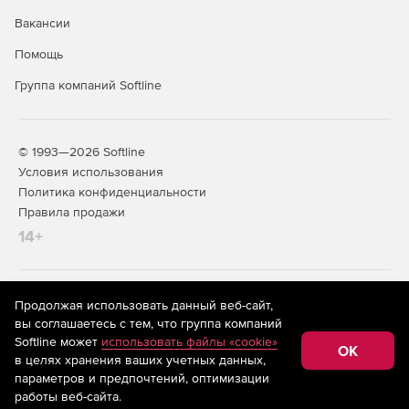
Вакансии
Помощь
Группа компаний Softline
© 1993—2026 Softline
Условия использования
Политика конфиденциальности
Правила продажи
14+
На информационном ресурсе store.softline.ru применяются
Продолжая использовать данный веб-сайт,
рекомендательные технологии
(информационные технологии
вы соглашаетесь с тем, что группа компаний
предоставления информации на основе сбора,
Softline может
использовать файлы «cookie»
систематизации и анализа сведений, относящихся к
OK
в целях хранения ваших учетных данных,
предпочтениям пользователей сети «Интернет»,
находящихся на территории Российской Федерации)
параметров и предпочтений, оптимизации
работы веб-сайта.