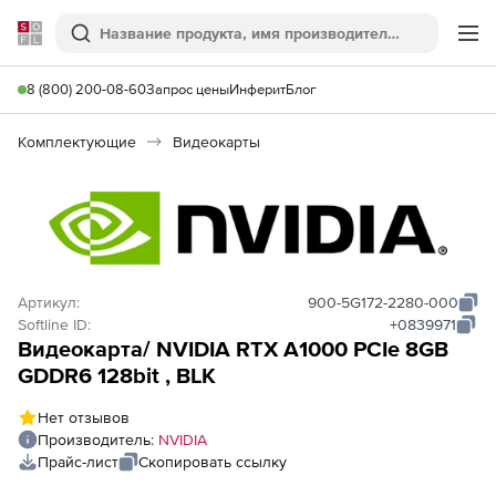
Softline
Поиск
Ме
8 (800) 200-08-60
Запрос цены
Инферит
Блог
Комплектующие
Видеокарты
Артикул:
900-5G172-2280-000
Softline ID:
+0839971
Видеокарта/ NVIDIA RTX A1000 PCIe 8GB
GDDR6 128bit , BLK
Нет отзывов
Производитель:
NVIDIA
Прайс-лист
Скопировать ссылку