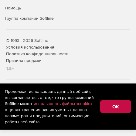
Помощь
Группа компаний Softline
© 1993—2026 Softline
Условия использования
Политика конфиденциальности
Правила продажи
14+
На информационном ресурсе store.softline.ru применяются
Продолжая использовать данный веб-сайт,
рекомендательные технологии
(информационные технологии
вы соглашаетесь с тем, что группа компаний
предоставления информации на основе сбора,
Softline может
использовать файлы «cookie»
систематизации и анализа сведений, относящихся к
OK
в целях хранения ваших учетных данных,
предпочтениям пользователей сети «Интернет»,
находящихся на территории Российской Федерации)
параметров и предпочтений, оптимизации
работы веб-сайта.