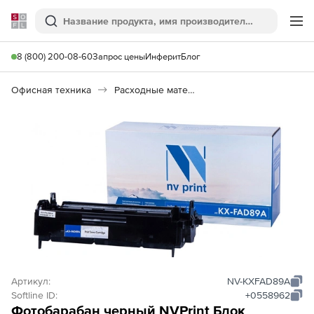
Softline
Поиск
Ме
8 (800) 200-08-60
Запрос цены
Инферит
Блог
Офисная техника
Расходные материалы
Артикул:
NV-KXFAD89A
Softline ID:
+0558962
Фотобарабан черный NVPrint Блок