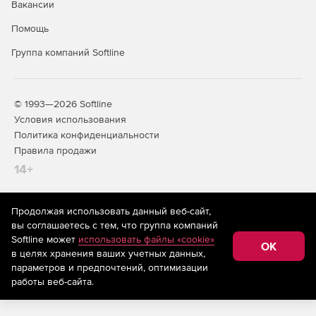
Вакансии
Помощь
Группа компаний Softline
© 1993—2026 Softline
Условия использования
Политика конфиденциальности
Правила продажи
14+
Продолжая использовать данный веб-сайт,
На информационном ресурсе store.softline.ru применяются
вы соглашаетесь с тем, что группа компаний
рекомендательные технологии
(информационные технологии
Softline может
использовать файлы «cookie»
предоставления информации на основе сбора,
OK
в целях хранения ваших учетных данных,
систематизации и анализа сведений, относящихся к
предпочтениям пользователей сети «Интернет»,
параметров и предпочтений, оптимизации
находящихся на территории Российской Федерации)
работы веб-сайта.