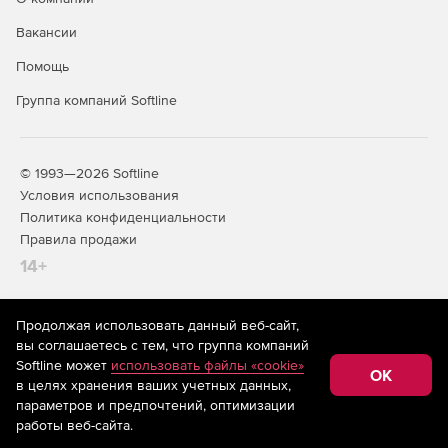
Вакансии
Помощь
Группа компаний Softline
© 1993—2026 Softline
Условия использования
Политика конфиденциальности
Правила продажи
14+
Продолжая использовать данный веб-сайт,
На информационном ресурсе store.softline.ru применяются
вы соглашаетесь с тем, что группа компаний
рекомендательные технологии
(информационные технологии
Softline может
использовать файлы «cookie»
предоставления информации на основе сбора,
OK
в целях хранения ваших учетных данных,
систематизации и анализа сведений, относящихся к
предпочтениям пользователей сети «Интернет»,
параметров и предпочтений, оптимизации
находящихся на территории Российской Федерации)
работы веб-сайта.