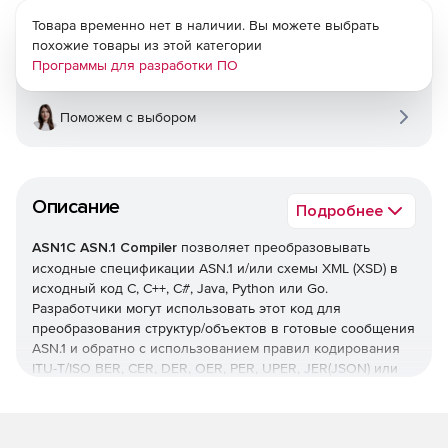
Товара временно нет в наличии. Вы можете выбрать
похожие товары из этой категории
Программы для разработки ПО
Поможем с выбором
Описание
Подробнее
ASN1C ASN.1 Compiler
позволяет преобразовывать
исходные спецификации ASN.1 и/или схемы XML (XSD) в
исходный код C, C++, C#, Java, Python или Go.
Разработчики могут использовать этот код для
преобразования структур/объектов в готовые сообщения
ASN.1 и обратно с использованием правил кодирования
ITU-T/ISO BER, CER, DER, OER, PER, UPER, JER(JSON) или
XER(XML). ASN1C также включает инструменты для
преобразования спецификаций XSD в спецификации
ASN.1 и наоборот.