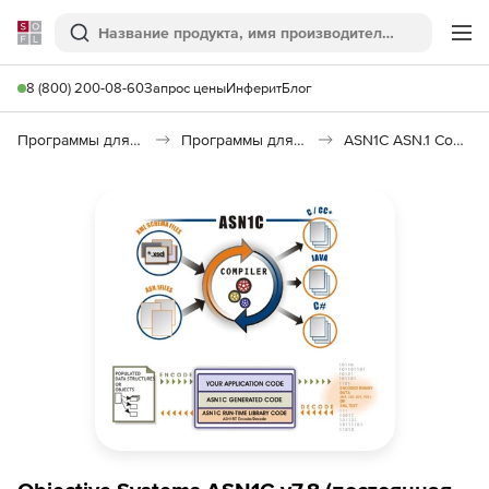
Softline
Поиск
Ме
8 (800) 200-08-60
Запрос цены
Инферит
Блог
Программы для программирования
Программы для разработки ПО
ASN1C ASN.1 Compiler