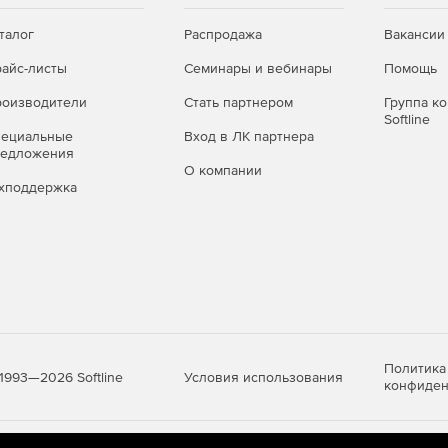
талог
Распродажа
Вакансии
айс-листы
Семинары и вебинары
Помощь
оизводители
Стать партнером
Группа к
Softline
пециальные
Вход в ЛК партнера
редложения
О компании
хподдержка
Политика
Условия использования
1993—2026 Softline
конфиден