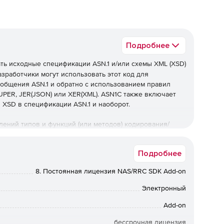
Подробнее
ь исходные спецификации ASN.1 и/или схемы XML (XSD)
Разработчики могут использовать этот код для
ообщения ASN.1 и обратно с использованием правил
 UPER, JER(JSON) или XER(XML). ASN1C также включает
XSD в спецификации ASN.1 и наоборот.
лений типов и функций (или методов) кодирования/
интерфейс прикладного программирования (API) для
мися в спецификации ASN.1.
Подробнее
ета также входит библиотека времени выполнения
8. Постоянная лицензия NAS/RRC SDK Add-on
а библиотека содержит процедуры для кодирования и
GER и т. д.). Компилятор ASN1C ASN.1 собирает серию
Электронный
ания или декодирования более сложных типов
Add-on
бессрочная лицензия