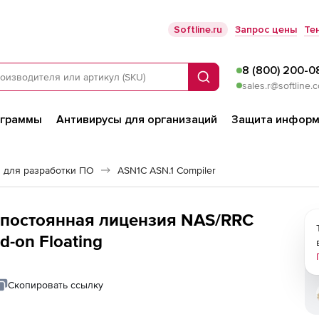
Softline.ru
Запрос цены
Те
8 (800) 200-0
Поиск
sales.r@softline.
ограммы
Антивирусы для организаций
Защита информ
 для разработки ПО
ASN1C ASN.1 Compiler
8 (постоянная лицензия NAS/RRC
-on Floating
Скопировать ссылку