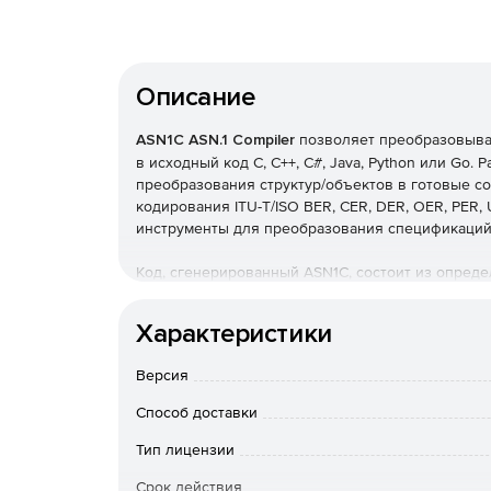
Описание
ASN1C ASN.1 Compiler
позволяет преобразовыват
в исходный код C, C++, C#, Java, Python или Go. 
преобразования структур/объектов в готовые с
кодирования ITU-T/ISO BER, CER, DER, OER, PER,
инструменты для преобразования спецификаций 
Код, сгенерированный ASN1C, состоит из опреде
декодирования, которые предоставляют полный 
работы с определениями сообщений, содержащи
Характеристики
В дополнение к компилятору ASN.1 в состав пак
Версия
общих функций кодирования/декодирования. Эт
декодирования примитивов ASN.1 (BOOLEAN, INTE
Способ доставки
вызовов этих функций для выполнения кодиров
сообщений.
Тип лицензии
Срок действия