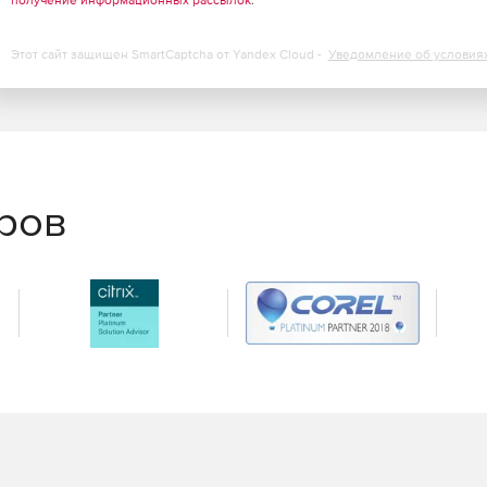
Этот сайт защищен SmartCaptcha от Yandex Cloud -
Уведомление об условия
еров