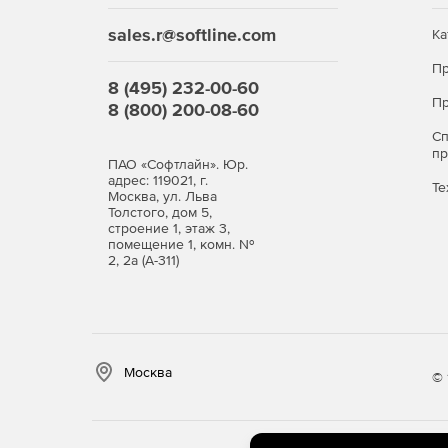
sales.r@softline.com
Ка
Пр
8 (495) 232-00-60
Пр
8 (800) 200-08-60
С
п
ПАО «Софтлайн». Юр.
адрес: 119021, г.
Те
Москва, ул. Льва
Толстого, дом 5,
строение 1, этаж 3,
помещение 1, комн. №
2, 2а (А-311)
Москва
© 