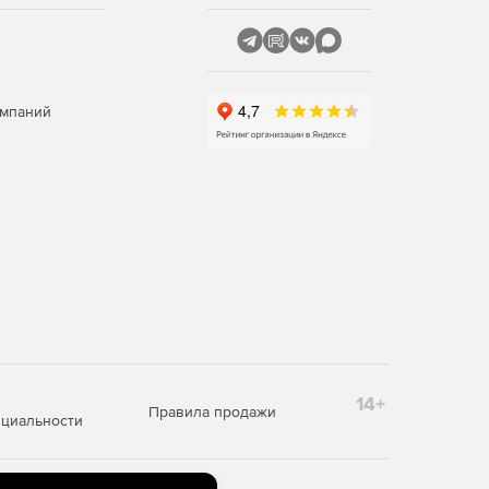
омпаний
14+
Правила продажи
циальности