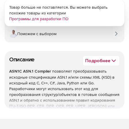
Товар больше не поставляется. Вы можете выбрать
похожие товары из категории
Программы для разработки ПО
Поможем с выбором
Описание
Подробнее
ASN1C ASN.1 Compiler
позволяет преобразовывать
исходные спецификации ASN.1 и/или схемы XML (XSD) в
исходный код C, C++, C#, Java, Python или Go.
Разработчики могут использовать этот код для
преобразования структур/объектов в готовые сообщения
ASN.1 и обратно с использованием правил кодирования
ITU-T/ISO BER, CER, DER, OER, PER, UPER, JER(JSON) или
XER(XML). ASN1C также включает инструменты для
преобразования спецификаций XSD в спецификации
ASN.1 и наоборот.