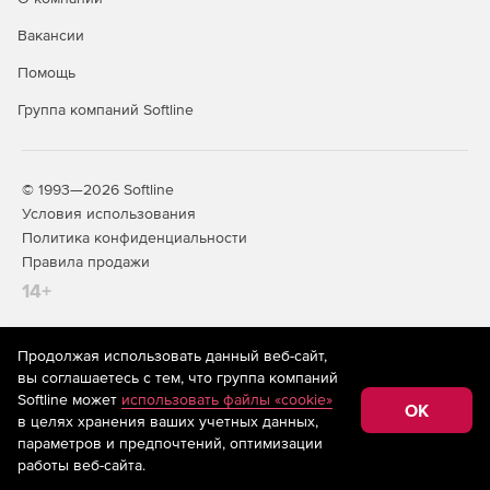
Вакансии
Помощь
Группа компаний Softline
© 1993—2026 Softline
Условия использования
Политика конфиденциальности
Правила продажи
14+
Продолжая использовать данный веб-сайт,
На информационном ресурсе store.softline.ru применяются
вы соглашаетесь с тем, что группа компаний
рекомендательные технологии
(информационные технологии
Softline может
использовать файлы «cookie»
предоставления информации на основе сбора,
OK
в целях хранения ваших учетных данных,
систематизации и анализа сведений, относящихся к
предпочтениям пользователей сети «Интернет»,
параметров и предпочтений, оптимизации
находящихся на территории Российской Федерации)
работы веб-сайта.