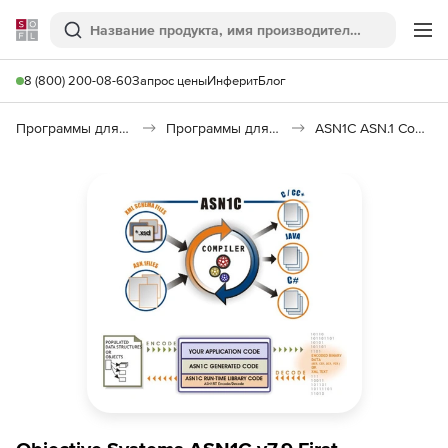
Softline
Поиск
Ме
8 (800) 200-08-60
Запрос цены
Инферит
Блог
Программы для программирования
Программы для разработки ПО
ASN1C ASN.1 Compiler