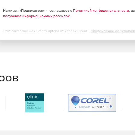
Нажимая «Подписаться», я соглашаюсь с
Политикой конфиденциальности
, д
получение информационных рассылок
.
х.
Этот сайт защищен SmartCaptcha от Yandex Cloud -
Уведомление об условия
еров