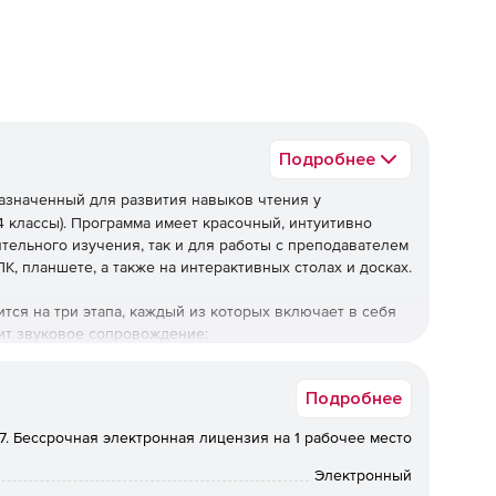
ед
Подробнее
азначенный для развития навыков чтения у
4 классы). Программа имеет красочный, интуитивно
тельного изучения, так и для работы с преподавателем
К, планшете, а также на интерактивных столах и досках.
ся на три этапа, каждый из которых включает в себя
ит звуковое сопровождение:
Подробнее
азвания которых начинаются с этих букв. Проверка
.7. Бессрочная электронная лицензия на 1 рабочее место
е картинки на экране в сопровождении названия
укву начинается это слово.
Электронный