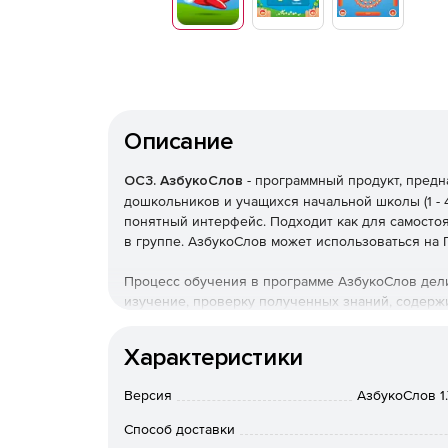
Впер
Описание
ОС3. АзбукоСлов
- программный продукт, предн
дошкольников и учащихся начальной школы (1 - 
понятный интерфейс. Подходит как для самостоя
в группе. АзбукоСлов может использоваться на П
Процесс обучения в программе АзбукоСлов делит
изучение, проверку полученных знаний, содерж
Этап 1. Алфавит: изучение и запоминание букв.
Характеристики
Демонстрация букв и изображений предметов, н
Версия
АзбукоСлов 1
полученных знаний подразумевает сопоставлени
предмета, и определением учащимся, на какую б
Способ доставки