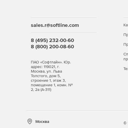
sales.r@softline.com
Ка
Пр
8 (495) 232-00-60
Пр
8 (800) 200-08-60
С
п
ПАО «Софтлайн». Юр.
адрес: 119021, г.
Те
Москва, ул. Льва
Толстого, дом 5,
строение 1, этаж 3,
помещение 1, комн. №
2, 2а (А-311)
Москва
© 