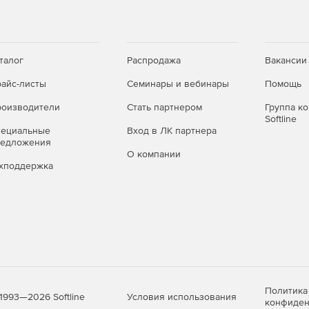
талог
Распродажа
Вакансии
айс-листы
Семинары и вебинары
Помощь
оизводители
Стать партнером
Группа к
Softline
пециальные
Вход в ЛК партнера
редложения
О компании
хподдержка
Политика
Условия использования
1993—2026 Softline
конфиден