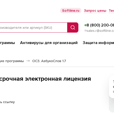
Softline.ru
Запрос цены
Те
8 (800) 200-0
Поиск
sales.r@softline.
ограммы
Антивирусы для организаций
Защита информ
ие программы
ОС3. АзбукоСлов 1.7
ссрочная электронная лицензия
ь ссылку