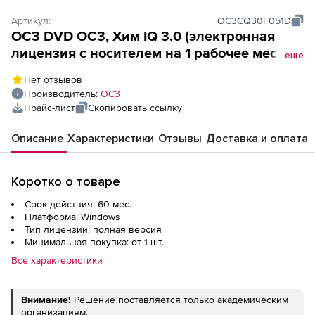
Артикул:
OC3CQ30F051D
OC3 DVD ОС3, Хим IQ 3.0 (электронная
лицензия с носителем на 1 рабочее место),
еще
лицензия на 5 лет
Нет отзывов
Производитель:
ОС3
Прайс-лист
Скопировать ссылку
Описание
Характеристики
Отзывы
Доставка и оплата
Коротко о товаре
Срок действия: 60 мес.
Платформа: Windows
Тип лицензии: полная версия
Минимальная покупка: от 1 шт.
Все характеристики
Внимание!
Решение поставляется только академическим
организациям.