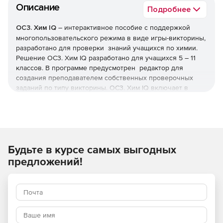
Описание
Подробнее
ОС3. Хим IQ
– интерактивное пособие с поддержкой
многопользовательского режима в виде игры-викторины,
разработано для проверки знаний учащихся по химии.
Решение ОС3. Хим IQ разработано для учащихся 5 – 11
классов. В программе предусмотрен редактор для
создания преподавателем собственных проверочных
заданий по типу викторины. ОС3. Хим IQ включает в
себя вопросы о таблице Менделеева, строение атома,
свойствах химических веществ, интересных химических
экспериментах и исторических фактах. Вопросы
распределены по трем уровням сложности —
«Начинающий», «Опытный» и «Профессионал».
Будьте в курсе самых выгодных
Компоненты OC3. Хим IQ:
предложений!
OC3. Хим IQ. Плеер
предназначен для воспроизведения
викторин и имеет следующие возможности:
индивидуальное или командное тестирование в виде
викторины;