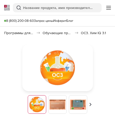
Softline
Поиск
Ме
8 (800) 200-08-60
Запрос цены
Инферит
Блог
Программы для образования и науки
Обучающие программы
ОС3. Хим IQ 3.1
Вперед