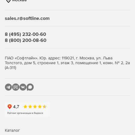
урока викторину, которая входит в комплект поставки, а
также:
sales.r@softline.com
создавать и редактировать собственные викторины;
формировать вопросы в визуальном редакторе,
8 (495) 232-00-60
позволяющем наглядно установить координату точки,
8 (800) 200-08-60
привязать к ней вопрос, его вес в баллах,
правильный ответ, подсказки;
ПАО «Софтлайн». Юр. адрес: 119021, г. Москва, ул. Льва
настраивать содержание итоговой викторины,
Толстого, дом 5, строение 1, этаж 3, помещение 1, комн. № 2, 2а
(А-311)
включая или исключая из него уровни сложности и
картосхемы.
Технические требования:
Операционная система: MS Windows 7/8/10;
Процессор с тактовой частотой: от 1 ГГц;
Оперативная память: от 1 ГБ;
Каталог