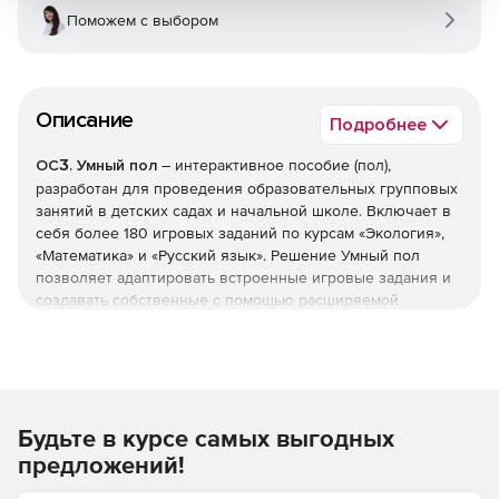
Поможем с выбором
Описание
Подробнее
ОСӠ. Умный пол
– интерактивное пособие (пол),
разработан для проведения образовательных групповых
занятий в детских садах и начальной школе. Включает в
себя более 180 игровых заданий по курсам «Экология»,
«Математика» и «Русский язык». Решение Умный пол
позволяет адаптировать встроенные игровые задания и
создавать собственные с помощью расширяемой
библиотеки, которая содержит более 10 фонов, свыше
450 объектов и фоновые звуки.
Решение разработано совместно с профессиональными
практикующими методистами, отвечает всем
Будьте в курсе самых выгодных
требованиям к организации непрерывного учебного
процесса и соответствует ФГОС. Интерактивное пособие
предложений!
Умный пол предназначено для развития у детей навыков