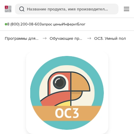
Softline
Поиск
Ме
8 (800) 200-08-60
Запрос цены
Инферит
Блог
Программы для образования и науки
Обучающие программы
ОСӠ. Умный пол