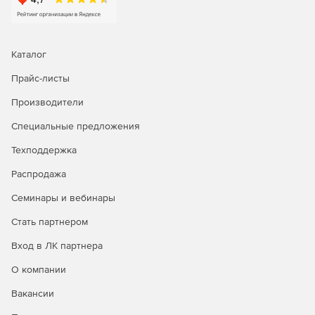
Оперативная память: 4 ГБ и больше.
Процессор: Intel Core i5 с частотой от 2,6 ГГц,
поколения Haswell и выше.
Каталог
Прайс-листы
Жесткий диск: 600 МБ свободного места.
Производители
Видеокарта: NVidia GeForce GT 650 2 ГБ и выше с
поддержкой технологии CUDA.
Специальные предложения
Техподдержка
Монитор: поддержка разрешения 1920x1080 и выше.
Распродажа
3 свободных порта USB 2.0 или выше.
Семинары и вебинары
Требования к веб-камерам:
Стать партнером
Разрешение: 1280х720 и выше;
Вход в ЛК партнера
Матрица: 0,7 млн пикселей и выше;
О компании
Вакансии
Частота кадров: от 30 Гц;