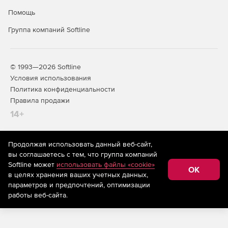
Помощь
Группа компаний Softline
© 1993—2026 Softline
Условия использования
Политика конфиденциальности
Правила продажи
14+
Продолжая использовать данный веб-сайт,
На информационном ресурсе store.softline.ru применяются
вы соглашаетесь с тем, что группа компаний
рекомендательные технологии
(информационные технологии
Softline может
использовать файлы «cookie»
предоставления информации на основе сбора,
OK
в целях хранения ваших учетных данных,
систематизации и анализа сведений, относящихся к
предпочтениям пользователей сети «Интернет»,
параметров и предпочтений, оптимизации
находящихся на территории Российской Федерации)
работы веб-сайта.