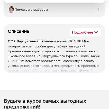
Поможем с выбором
Описание
Подробнее
ОСӠ. Виртуальный школьный музей
(ОСӠ. ВШМ) –
интерактивное пособие для учебных заведений.
Предназначено для создания экспозиции виртуального
школьного музея или виртуального тура по школе. Также
ОСӠ. ВШМ помогает организовать совместную работу
учащихся над практическим межпредметным проектом в
рамках проектной деятельности. Виртуальный музей
создается на базе хронологического подхода, тем самым
способствует более глубокому изучению истории,
развитию целостного видения событий и лучшего
понимания исторических фактов, дает дополнительную
точку соприкосновения с предметами основной
Будьте в курсе самых выгодных
общеобразовательной программы.
предложений!