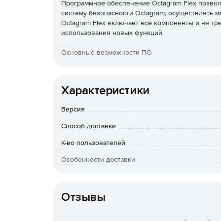
Программное обеспечение Octagram Flex позво
систему безопасности Octagram, осуществлять м
Octagram Flex включает все компоненты и не тр
использования новых функций.
Основные возможности ПО
построение системы с единым центральным 
оборудованием из единой консоли;
Характеристики
неограниченное количество удаленных рабо
Версия
модуль интерактивных планов;
Способ доставки
К-во пользователей
полноценный учет расписаний (сутки-трое, два-
Особенности доставки
быстрое оформление пропусков;
динамическое отслеживание местоположени
Отзывы
управление правами доступа операторов сис