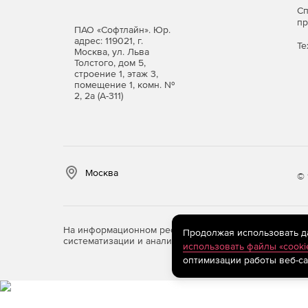
С
п
ПАО «Софтлайн». Юр.
адрес: 119021, г.
Те
Москва, ул. Льва
Толстого, дом 5,
строение 1, этаж 3,
помещение 1, комн. №
2, 2а (А-311)
Москва
© 
На информационном ресурсе store.softline.ru примен
Продолжая использовать дан
систематизации и анализа сведений, относящихся к 
использовать файлы «cooki
оптимизации работы веб-са