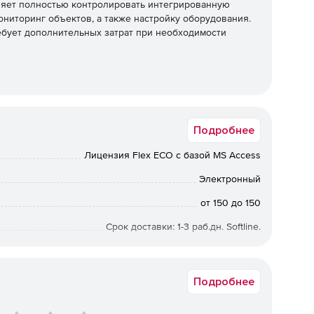
ляет полностью контролировать интегрированную
ониторинг объектов, а также настройку оборудования.
ебует дополнительных затрат при необходимости
сервером с возможностью управления персоналом и
Подробнее
чих мест;
Лицензия Flex ECO с базой MS Access
Электронный
от 150 до 150
через-два и т.п.);
Срок доставки: 1-3 раб.дн. Softline.
я сотрудников;
Подробнее
темы;