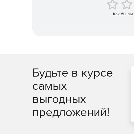
взаимодействие с оборудованием через инте
Как бы вы
интеграция с системами цифрового видеона
работа с различными СУБД, хранение данных 
возможность организации распределенной с
неограниченном расстоянии друг от друга, 
Будьте в курсе
самых
выгодных
предложений!