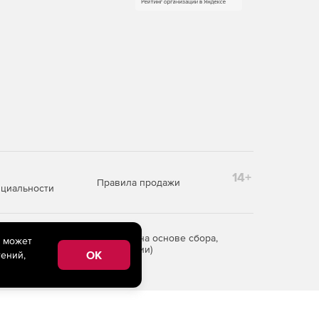
14+
Правила продажи
циальности
редоставления информации на основе сбора,
e может
рритории Российской Федерации)
OK
ений,