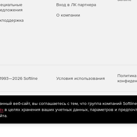
пециальные
Вход в ЛК партнера
редложения
О компании
хподдержка
Политика
Условия использования
1993—2026 Softline
конфиден
яются
рекомендательные технологии
(информационные технологии п
ный веб-сайт, вы соглашаетесь с тем, что группа компаний Softlin
предпочтениям пользователей сети «Интернет», находящихся на те
e»
в целях хранения ваших учетных данных, параметров и предпочт
йта.