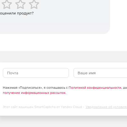
рфейс Ethernet;
 оценили продукт?
блюдения;
в MS Access, MSDE, SQL Express или MS SQL Server;
истемы из нескольких объектов, находящихся на
с помощью технологии VPN.
Нажимая «Подписаться», я соглашаюсь с
Политикой конфиденциальности
, д
получение информационных рассылок
.
Этот сайт защищен SmartCaptcha от Yandex Cloud -
Уведомление об условия