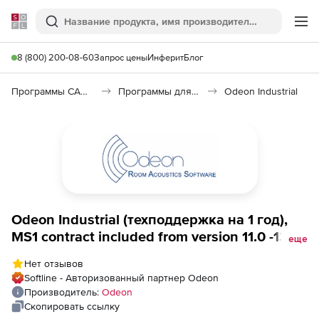
Softline
Поиск
Ме
8 (800) 200-08-60
Запрос цены
Инферит
Блог
Программы САПР и ГИС
Программы для архитекторов
Odeon Industrial
Odeon Industrial (техподдержка на 1 год),
MS1 contract included from version 11.0 -13.0
еще
+ 1 year MS1
Нет отзывов
Softline - Авторизованный партнер Odeon
Производитель:
Odeon
Скопировать ссылку