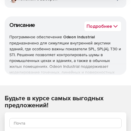
Описание
Подробнее
Программное обеспечение
Odeon Industrial
предназначено для симуляции внутренней акустики
зданий, где особенно важны показатели SPL, SPL(A), T30 и
STI. Решение позволяет контролировать шумы в
промышленных цехах и зданиях, а также в обычных
жилых помещениях. Odeon Industrial поддерживает
моделирование точечных, линейных и поверхностных
источников звука, включая большие и комплексные
источники.
Основные возможности:
Будьте в курсе самых выгодных
Поддержка стандартов ISO 3382-2, ISO 3382-3, ISO
предложений!
14257 и IEC 60268-16.
Расчет акустических параметров: SPL, SPL(A), SPL(C),
SPL(Lin), времени реверберации, индекса передачи