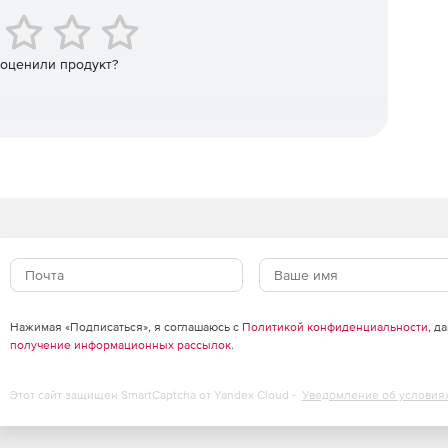
 акустики для любого числа поверхностей.
 оценили продукт?
Нажимая «Подписаться», я соглашаюсь с
Политикой конфиденциальности
, д
получение информационных рассылок
.
Этот сайт защищен SmartCaptcha от Yandex Cloud -
Уведомление об условия