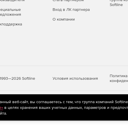
Softline
пециальные
Вход в ЛК партнера
редложения
О компании
хподдержка
Политика
Условия использования
1993—2026 Softline
конфиден
яются
рекомендательные технологии
(информационные технологии п
ный веб-сайт, вы соглашаетесь с тем, что группа компаний Softlin
предпочтениям пользователей сети «Интернет», находящихся на те
e»
в целях хранения ваших учетных данных, параметров и предпочт
йта.