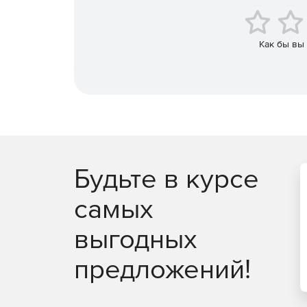
Запись импульсных откликов.
Генерация 3D-карт параметров рассчитанной
Как бы вы
Многоточечный ответ.
Будьте в курсе
самых
выгодных
предложений!