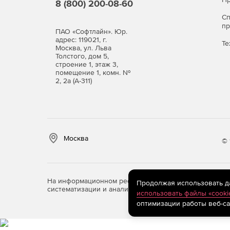
8 (800) 200-08-60
С
п
ПАО «Софтлайн». Юр.
адрес: 119021, г.
Те
Москва, ул. Льва
Толстого, дом 5,
строение 1, этаж 3,
помещение 1, комн. №
2, 2а (А-311)
Москва
© 
На информационном ресурсе store.softline.ru примен
Продолжая использовать дан
систематизации и анализа сведений, относящихся к 
использовать файлы «cooki
оптимизации работы веб-са