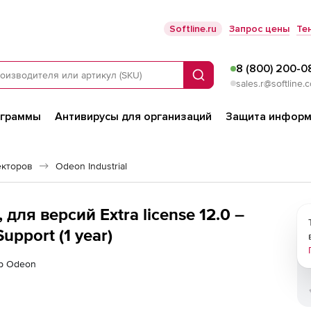
Softline.ru
Запрос цены
Те
8 (800) 200-0
Поиск
sales.r@softline.
ограммы
Антивирусы для организаций
Защита информ
екторов
Odeon Industrial
 для версий Extra license 12.0 –
upport (1 year)
ер Odeon