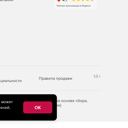
14+
Правила продажи
циальности
редоставления информации на основе сбора,
e может
рритории Российской Федерации)
OK
ений,