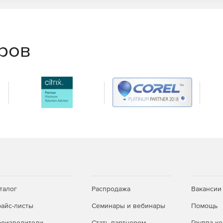
еров
талог
Распродажа
Вакансии
айс-листы
Семинары и вебинары
Помощь
оизводители
Стать партнером
Группа к