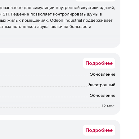
назначено для симуляции внутренней акустики зданий,
 и STI. Решение позволяет контролировать шумы в
ных жилых помещениях. Odeon Industrial поддерживает
тных источников звука, включая большие и
 ISO 14257 и IEC 60268-16.
Подробнее
SPL(C), SPL(Lin), времени реверберации, индекса
Обновление
Электронный
в звука.
Обновление
12 мес.
Коммерческая
Подробнее