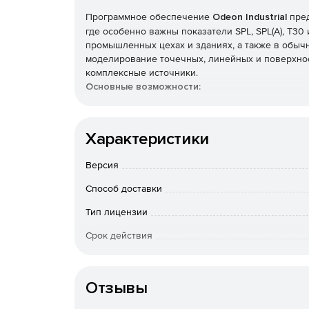
Программное обеспечение
Odeon Industrial
пред
где особенно важны показатели SPL, SPL(A), T30
промышленных цехах и зданиях, а также в обыч
моделирование точечных, линейных и поверхнос
комплексные источники.
Основные возможности:
Поддержка стандартов ISO 3382-2, ISO 3382-3,
Характеристики
Расчет акустических параметров: SPL, SPL(A), 
передачи речи, силы звука и т. д.
Версия
Способ доставки
Расчет линейных и поверхностных источнико
Тип лицензии
Расчет сетки ответов.
Срок действия
Инструменты управления шумом.
Тип организации
Быстрая оценка.
Отзывы