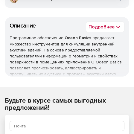
Описание
Подробнее
Программное обеспечение
Odeon Basics
предлагает
множество инструментов для симуляции внутренней
акустики зданий. На основе предоставляемой
пользователями информации о геометрии и свойствах
поверхности в помещениях приложение O Odeon Basics
позволяет прогнозировать, иллюстрировать и
прослушивать их акустику. В прогнозы акустики легко
интегрируются средства звукового усиления.
Основные возможности:
Поддержка стандартов ISO 3382-2, ISO 3382-3, ISO
Будьте в курсе самых выгодных
14257 и IEC 60268-16.
предложений!
Расчет акустических параметров: SPL, SPL(A), SPL(C),
SPL(Lin), времени реверберации, индекса передачи
речи, силы звука и т. д.