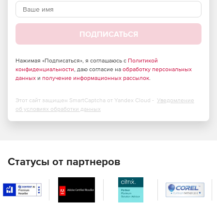
Расчет линейных и поверхностных источников звука.
Точечные источники.
ПОДПИСАТЬСЯ
Дифракция над экранами.
Нажимая «Подписаться», я соглашаюсь с
Политикой
Инструменты управления шумом.
конфиденциальности
, даю согласие на
обработку персональных
данных
и
получение информационных рассылок
.
Быстрая оценка.
Этот сайт защищен SmartCaptcha от Yandex Cloud -
Уведомление
Запись и обработка импульсных откликов.
об условиях обработки данных
Многоточечный ответ.
Статусы от партнеров