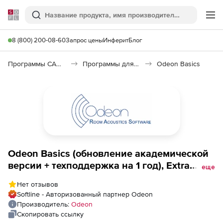
Softline
Поиск
Ме
8 (800) 200-08-60
Запрос цены
Инферит
Блог
Программы САПР и ГИС
Программы для архитекторов
Odeon Basics
Odeon Basics (обновление академической
версии + техподдержка на 1 год), Extra
еще
license from version 15.0 -17.0
Нет отзывов
Softline - Авторизованный партнер Odeon
Производитель:
Odeon
Скопировать ссылку