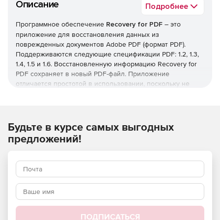
Описание
Подробнее
Программное обеспечение
Recovery for PDF
– это
приложение для восстановления данных из
поврежденных документов Adobe PDF (формат PDF).
Поддерживаются следующие спецификации PDF: 1.2, 1.3,
1.4, 1.5 и 1.6. Восстановленную информацию Recovery for
PDF сохраняет в новый PDF-файл. Приложение
отличается простотой в использовании, поскольку не
требует наличия специальных навыков.
Ключевые характеристики Recovery for PDF:
Поддержка документов PDF спецификаций 1.2, 1.3, 1.4,
Будьте в курсе самых выгодных
1.5 и 1.6.
предложений!
Восстановление древа страниц, потерянных страниц,
графики, таблиц перекрестных ссылок.
Восстановление интерактивных объектов: ссылок,
заметок, действий, выполняемых при клике на
ссылки.
ПОДПИСАТЬСЯ