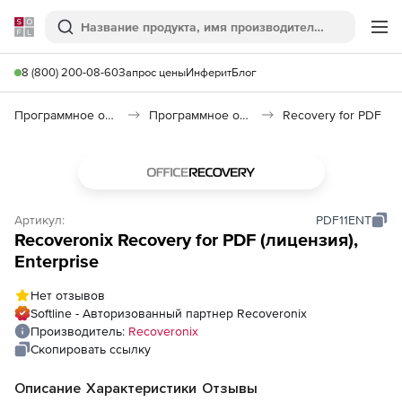
Softline
Поиск
Ме
8 (800) 200-08-60
Запрос цены
Инферит
Блог
Программное обеспечение для работы с файлами и дисками
Программное обеспечение для восстановления данных
Recovery for PDF
Артикул:
PDF11ENT
Recoveronix Recovery for PDF (лицензия),
Enterprise
Нет отзывов
Softline - Авторизованный партнер Recoveronix
Производитель:
Recoveronix
Скопировать ссылку
Описание
Характеристики
Отзывы