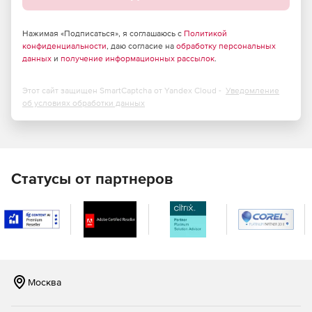
Восстановление оригинального форматирования:
шрифтов, цветов, масштабирования, структуры.
Нажимая «Подписаться», я соглашаюсь с
Политикой
Создание нового PDF-документа из восстановленных
конфиденциальности
, даю согласие на
обработку персональных
данных.
данных
и
получение информационных рассылок
.
Этот сайт защищен SmartCaptcha от Yandex Cloud -
Уведомление
об условиях обработки данных
Использование Recovery for PDF имеет следующие
ограничения:
Программа не восстанавливает формы.
Статусы от партнеров
Восстановление исходных настроек шифрование не
поддерживается.
Москва