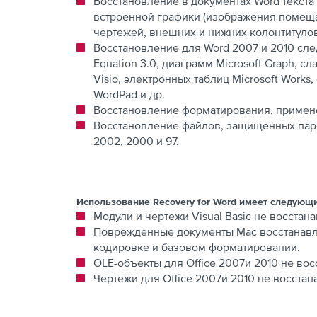
Восстановление в документах Word текста
встроенной графики (изображения помеща
чертежей, внешних и нижних колонтитулов
Восстановление для Word 2007 и 2010 сле
Equation 3.0, диаграмм Microsoft Graph, сл
Visio, электронных таблиц Microsoft Work
WordPad и др.
Восстановление форматирования, примене
Восстановление файлов, защищенных паро
2002, 2000 и 97.
Использование Recovery for Word имеет следующ
Модули и чертежи Visual Basic не восстан
Поврежденные документы Mac восстанавли
кодировке и базовом форматировании.
OLE-объекты для Office 2007и 2010 не во
Чертежи для Office 2007и 2010 не восстан