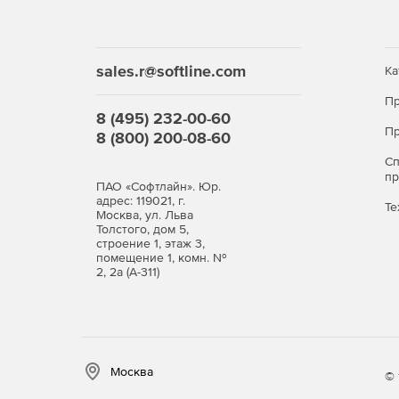
sales.r@softline.com
Ка
Пр
8 (495) 232-00-60
Пр
8 (800) 200-08-60
С
п
ПАО «Софтлайн». Юр.
адрес: 119021, г.
Те
Москва, ул. Льва
Толстого, дом 5,
строение 1, этаж 3,
помещение 1, комн. №
2, 2а (А-311)
Москва
© 