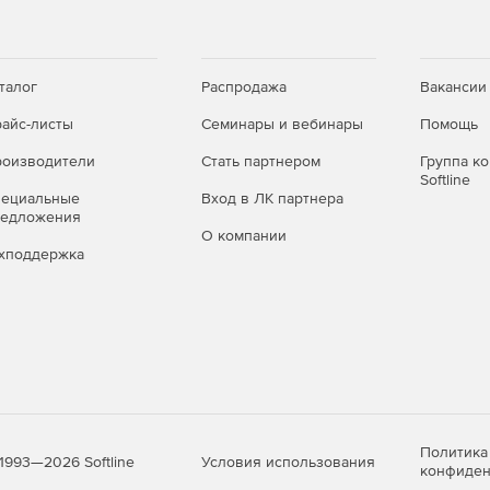
талог
Распродажа
Вакансии
айс-листы
Семинары и вебинары
Помощь
оизводители
Стать партнером
Группа к
Softline
пециальные
Вход в ЛК партнера
редложения
О компании
хподдержка
Политика
Условия использования
1993—2026 Softline
конфиден