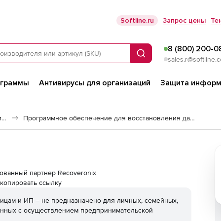
Softline.ru
Запрос цены
Те
8 (800) 200-0
Поиск
sales.r@softline.
ограммы
Антивирусы для организаций
Защита информ
Программное обеспечение для работы с файлами и дисками
Программное обеспечение для восстановления данных
изованный партнер Recoveronix
копировать ссылку
ицам и ИП – не предназначено для личных, семейных,
анных с осуществлением предпринимательской