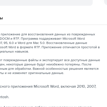
вы
 приложение для восстановления данных из поврежденных
 DOCM и RTF. Программа поддерживает Microsoft Word
7, 95, 6.0 и Word для Mac 5.0. Восстановленные данные
rosoft Word в формате RTF. Приложение отличается простотой в
циальных навыков.
ует поврежденные файлы и экспортирует все доступные данные
ден, некоторые данные будут неизбежно потеряны. После
пным для обработки. Важной особенностью решения является
йлы и не изменяет оригинальные данные.
ого приложения Microsoft Word, включая 2010, 2007,
tosh.