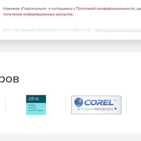
Нажимая «Подписаться», я соглашаюсь с
Политикой конфиденциальности
, д
получение информационных рассылок
.
Этот сайт защищен SmartCaptcha от Yandex Cloud -
Уведомление об условия
еров