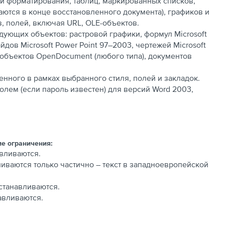
 и форматирования, таблиц, маркированных списков,
ются в конце восстановленного документа), графиков и
, полей, включая URL, OLE-объектов.
дующих объектов: растровой графики, формул Microsoft
айдов Microsoft Power Point 97–2003, чертежей Microsoft
s, объектов OpenDocument (любого типа), документов
нного в рамках выбранного стиля, полей и закладок.
лем (если пароль известен) для версий Word 2003,
ие ограничения:
авливаются.
ваются только частично – текст в западноевропейской
сстанавливаются.
авливаются.