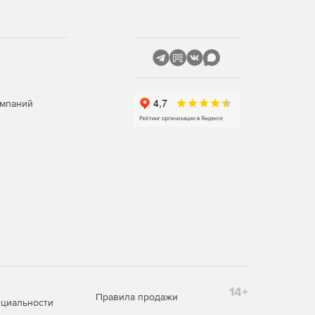
омпаний
14+
Правила продажи
циальности