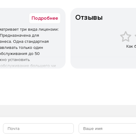
Отзывы
Подробнее
матривает три вида лицензии:
rd Предназначена для
знеса. Одна стандартная
Как 
навливать только один
 обслуживания до 50
жно установить
 обслуживание большего чи