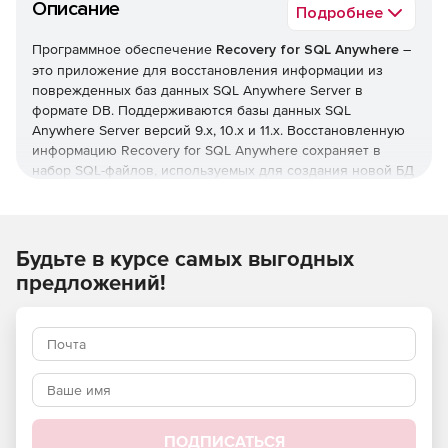
Описание
Подробнее
Программное обеспечение
Recovery for SQL Anywhere
–
это приложение для восстановления информации из
поврежденных баз данных SQL Anywhere Server в
формате DB. Поддерживаются базы данных SQL
Anywhere Server версий 9.х, 10.x и 11.х. Восстановленную
информацию Recovery for SQL Anywhere сохраняет в
набор SQL-файлов, используемых для создания новой БД
SQL Anywhere Server – это может быть сделано вручную
или автоматически. Приложение отличается простотой в
использовании, поскольку не требует наличия
специальных навыков.
Будьте в курсе самых выгодных
Ключевые характеристики Recovery for SQL Anywhere:
предложений!
Поддержка баз данных SQL Anywhere Server версий
9.х, 10.x и 11.х.
Восстановление табличных структур и данных.
Восстановление встроенных и пользовательских
типов данных.
ПОДПИСАТЬСЯ