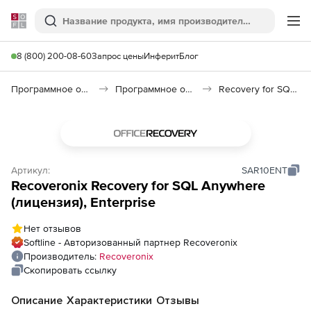
Softline
Поиск
Ме
8 (800) 200-08-60
Запрос цены
Инферит
Блог
Программное обеспечение для работы с файлами и дисками
Программное обеспечение для восстановления данных
Recovery for SQL Anywhere
Артикул:
SAR10ENT
Recoveronix Recovery for SQL Anywhere
(лицензия), Enterprise
Нет отзывов
Softline - Авторизованный партнер Recoveronix
Производитель:
Recoveronix
Скопировать ссылку
Описание
Характеристики
Отзывы