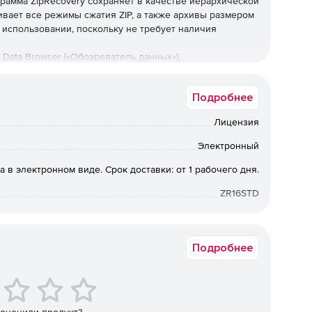
грамма ZipRecovery сохраняет в качестве иерархической
ивает все режимы сжатия ZIP, а также архивы размером
 использовании, поскольку не требует наличия
Data Browser («Обозреватель данных»),
сстановления данных, которая позволяет
енты из архивов. Запуск Data Browser эффективен в
Подробнее
стандартного режима восстановления, исходный файл
осстановить только несколько элементов.
Лицензия
ограничения:
Электронный
аны – в результате при восстановлении архива весь
а в электронном виде. Срок доставки: от 1 рабочего дня.
ZR16STD
м, не поддерживается в текущей версии ZipRecovery.
Подробнее