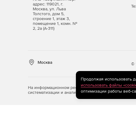
адрес: 119021, г.
Те
Москва, ул. Льва
Толстого, дом 5,
строение 1, этаж 3,
помещение 1, комн. №
2, 2а (А-311)
Москва
© 
Продолжая использовать дан
использовать файлы «cooki
На информационном ресурсе store.softline.ru примен
оптимизации работы веб-са
систематизации и анализа сведений, относящихся к 