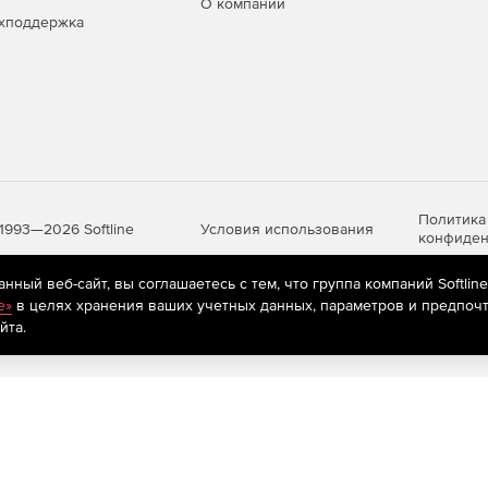
О компании
хподдержка
Политика
Условия использования
1993—2026 Softline
конфиден
ный веб-сайт, вы соглашаетесь с тем, что группа компаний Softlin
e»
в целях хранения ваших учетных данных, параметров и предпочт
яются
рекомендательные технологии
(информационные технологии п
йта.
предпочтениям пользователей сети «Интернет», находящихся на те