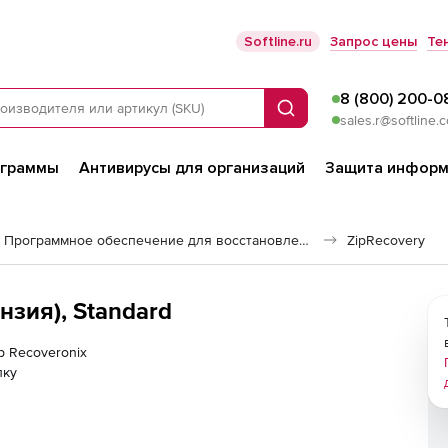
Softline.ru
Запрос цены
Те
8 (800) 200-0
Поиск
sales.r@softline.
ограммы
Антивирусы для организаций
Защита информ
Программное обеспечение для восстановления данных
ZipRecovery
нзия), Standard
р Recoveronix
лку