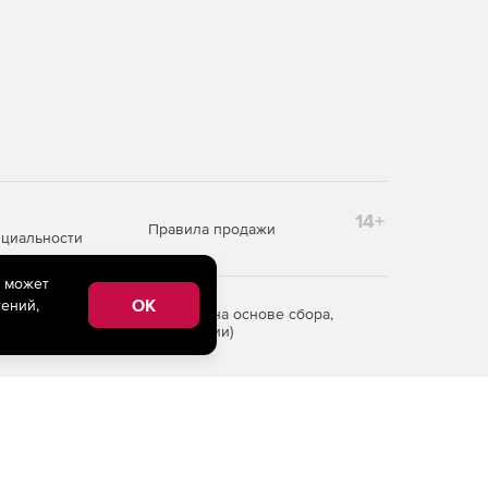
14+
Правила продажи
циальности
e может
OK
ений,
редоставления информации на основе сбора,
рритории Российской Федерации)