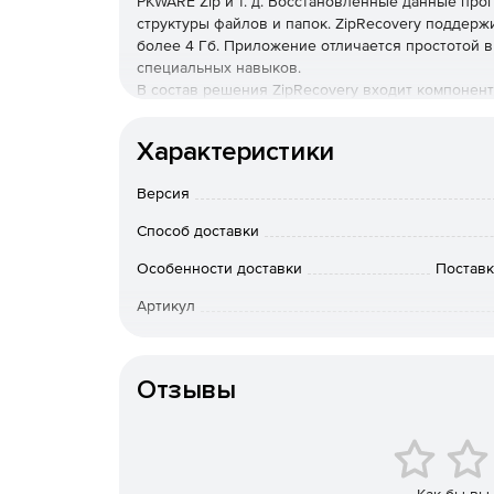
PKWARE Zip и т. д. Восстановленные данные про
структуры файлов и папок. ZipRecovery поддерж
более 4 Гб. Приложение отличается простотой в
специальных навыков.
В состав решения ZipRecovery входит компонент 
представляющий собой утилиту гранулярного во
просматривать и извлекать индивидуальные элем
Характеристики
тех случаях, когда недостаточно возможностей 
является чрезмерно большим, или необходимо в
Версия
Использование ZipRecovery имеет следующие 
Способ доставки
Некоторые части архивных файлов перезапис
Особенности доставки
Поставк
файл будет пропущен.
Артикул
Восстановление архивов, защищенных пароле
Отзывы