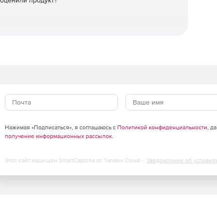
 оценили продукт?
Нажимая «Подписаться», я соглашаюсь с
Политикой конфиденциальности
, д
получение информационных рассылок
.
Этот сайт защищен SmartCaptcha от Yandex Cloud -
Уведомление об условия