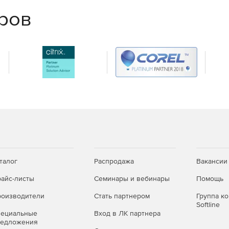
еров
талог
Распродажа
Вакансии
айс-листы
Семинары и вебинары
Помощь
оизводители
Стать партнером
Группа к
Softline
пециальные
Вход в ЛК партнера
редложения