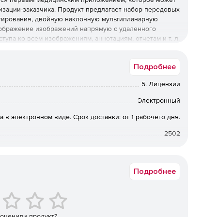
изации-заказчика. Продукт предлагает набор передовых
тирования, двойную наклонную мультипланарную
тображение изображений напрямую с удаленного
тупа ко всем изображениям, аннотациям, отчетам и т. л.
альность Onis 2.5 обеспечиваются благодаря
включает в себя обширные интерактивные аннотации,
Подробнее
мерный рендеринг, отчетность, альбомы и доступ к
ного к локальной сети.
5. Лицензии
Электронный
аемых плагинов. Единый фреймворк позволяет
а в электронном виде. Срок доставки: от 1 рабочего дня.
нужны организации-заказчику. Решение может
2502
новые рабочие процессы.
щие возможность создавать практически любые виды
я наиболее комплексными.
Подробнее
риентации, реконструкция объемной 3D-проекции
инам MPR и MIP.
 оценили продукт?