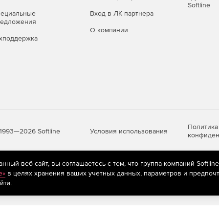
 напрямую с любого оптического диска (CD или DVD).
Softline
пециальные
Вход в ЛК партнера
редложения
апрямую с удаленного DICOM-сервера.
О компании
хподдержка
 DICOM-сервер.
тациями и отчетами с любого компьютера,
отациям и отчетам с любого компьютера, подключенного
Политика
льтипланарная реконструкция.
Условия использования
1993—2026 Softline
конфиден
кции максимальной интенсивности.
ный веб-сайт, вы соглашаетесь с тем, что группа компаний Softlin
яются
рекомендательные технологии
(информационные технологии п
чати.
e»
в целях хранения ваших учетных данных, параметров и предпочт
предпочтениям пользователей сети «Интернет», находящихся на те
йта.