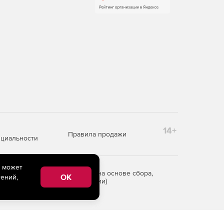
14+
Правила продажи
циальности
e может
редоставления информации на основе сбора,
OK
ений,
рритории Российской Федерации)