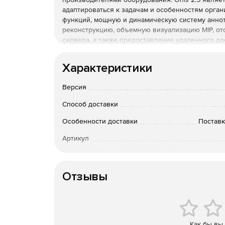
адаптироваться к задачам и особенностям орган
функций, мощную и динамическую систему анно
реконструкцию, объемную визуализацию MIP, о
сервера, а также предоставление удаленного дос
Модульная архитектура и расширяемая функцион
комплексу дополнительных плагинов. Onis 2.5 
Характеристики
мультипланарную реконструкцию, объемный трех
изображениям из любого компьютера, подключен
Версия
Характеристики Onis 2.5:
Способ доставки
Архитектура Onis строится на базе подключ
Особенности доставки
Поставк
устанавливать только те плагины, которые 
Артикул
адаптироваться под любые существующие и 
Интерактивные 2D-аннотации, предоставляю
измерений, начиная от простых и заканчива
Отзывы
Реконструкция срезов в любой позиции и о
максимальной интенсивности благодаря плаг
Как бы вы