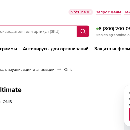
Softline.ru
Запрос цены
Те
8 (800) 200-0
Поиск
sales.r@softline.
ограммы
Антивирусы для организаций
Защита информ
а, визуализации и анимации
Onis
ltimate
р ONIS