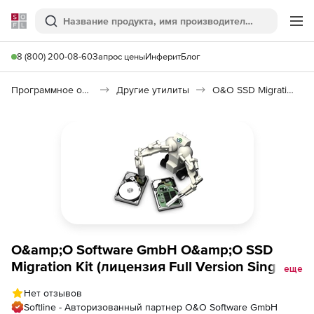
Softline
Поиск
Ме
8 (800) 200-08-60
Запрос цены
Инферит
Блог
Программное обеспечение для работы с файлами и дисками
Другие утилиты
O&O SSD Migration Kit
O&amp;O Software GmbH O&amp;O SSD
Migration Kit (лицензия Full Version Single
еще
Computer), O&amp;O Full Version Single
Нет отзывов
Computer License
Softline - Авторизованный партнер O&O Software GmbH