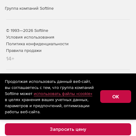
Группа компаний Softline
© 1993—2026 Softline
Условия использования
Политика конфиденциальности
Правила продажи
14+
На информационном ресурсе store.softline.ru применяются
Продолжая использовать данный веб-сайт,
рекомендательные технологии
(информационные технологии
вы соглашаетесь с тем, что группа компаний
предоставления информации на основе сбора,
Softline может
использовать файлы «cookie»
систематизации и анализа сведений, относящихся к
OK
в целях хранения ваших учетных данных,
предпочтениям пользователей сети «Интернет»,
находящихся на территории Российской Федерации)
параметров и предпочтений, оптимизации
работы веб-сайта.
Запросить цену