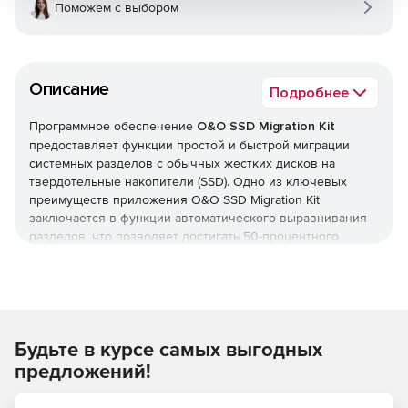
Поможем с выбором
Описание
Подробнее
Программное обеспечение
O&O SSD Migration Kit
предоставляет функции простой и быстрой миграции
системных разделов с обычных жестких дисков на
твердотельные накопители (SSD). Одно из ключевых
преимуществ приложения O&O SSD Migration Kit
заключается в функции автоматического выравнивания
разделов, что позволяет достигать 50-процентного
прироста производительности для процессов записи
данных на SSD-диски.
O&O SSD Migration Kit предусматривает возможность
тонкой настройки операций по миграции. Пользователи
Будьте в курсе самых выгодных
могут выбирать отдельные файлы, которые будут
проигнорированы при копировании. Данный инструмент
предложений!
особенно полезен, если на SSD-диске не хватает
свободного места для переноса системного раздела