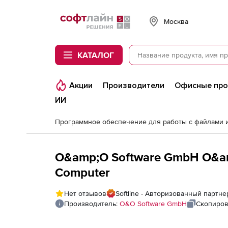
Softline
Москва
КАТАЛОГ
Акции
Производители
Офисные пр
ИИ
O&amp;O Software GmbH O&amp
Computer
Нет отзывов
Softline - Авторизованный партн
Производитель:
O&O Software GmbH
Скопиров