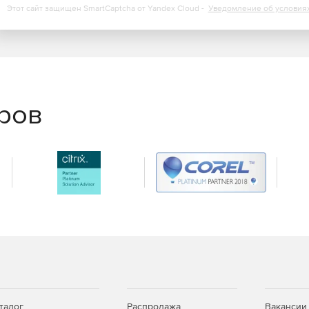
Этот сайт защищен SmartCaptcha от Yandex Cloud -
Уведомление об условия
еров
талог
Распродажа
Вакансии