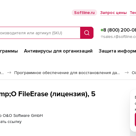
Softline.ru
Запрос цены
Те
8 (800) 200-0
Поиск
sales.r@softline.
ограммы
Антивирусы для организаций
Защита информ
Программное обеспечение для работы с файлами и дисками
Программное обеспечение для восстановления данных
O
;O FileErase (лицензия), 5
ер O&O Software GmbH
ать ссылку