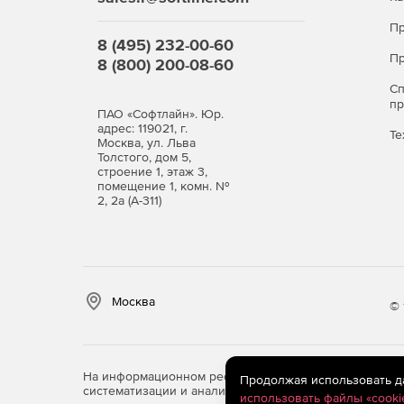
Пр
8 (495) 232-00-60
Пр
8 (800) 200-08-60
С
п
ПАО «Софтлайн». Юр.
адрес: 119021, г.
Те
Москва, ул. Льва
Толстого, дом 5,
строение 1, этаж 3,
помещение 1, комн. №
2, 2а (А-311)
Москва
© 
На информационном ресурсе store.softline.ru примен
Продолжая использовать дан
систематизации и анализа сведений, относящихся к 
использовать файлы «cooki