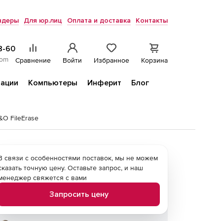
ндеры
Для юр.лиц
Оплата и доставка
Контакты
8-60
com
Сравнение
Войти
Избранное
Корзина
ации
Компьютеры
Инферит
Блог
&O FileErase
В связи с особенностями поставок, мы не можем
сказать точную цену. Оставьте запрос, и наш
менеджер свяжется с вами
Запросить цену