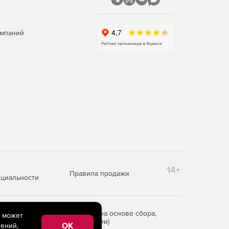
омпаний
14+
Правила продажи
циальности
редоставления информации на основе сбора,
e может
рритории Российской Федерации)
OK
ений,