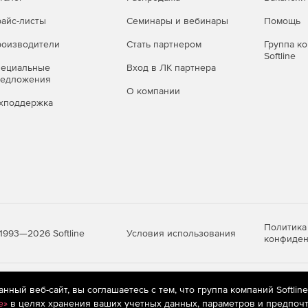
айс-листы
Семинары и вебинары
Помощь
оизводители
Стать партнером
Группа к
Softline
пециальные
Вход в ЛК партнера
редложения
О компании
хподдержка
Политика
Условия использования
1993—2026 Softline
конфиден
яются
рекомендательные технологии
(информационные технологии п
ный веб-сайт, вы соглашаетесь с тем, что группа компаний Softlin
предпочтениям пользователей сети «Интернет», находящихся на те
e»
в целях хранения ваших учетных данных, параметров и предпочт