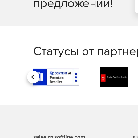
предложений!
Статусы от партн
Назад
sales.r@softline.com
Ка