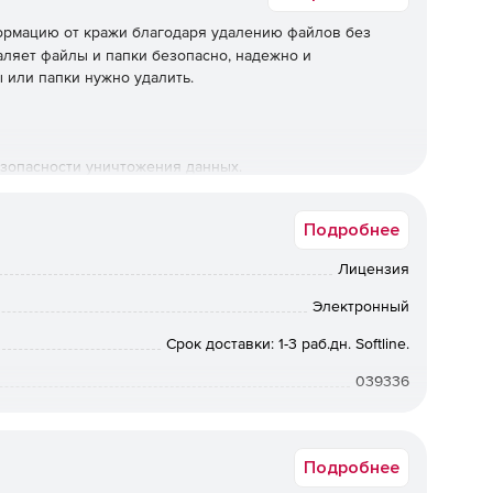
рмацию от кражи благодаря удалению файлов без
аляет файлы и папки безопасно, надежно и
 или папки нужно удалить.
зопасности уничтожения данных.
Подробнее
ли папки, но также данные браузера или все
Лицензия
Электронный
Срок доставки: 1-3 раб.дн. Softline.
теру. Можно безопасно удалить файлы на любом
039336
Подробнее