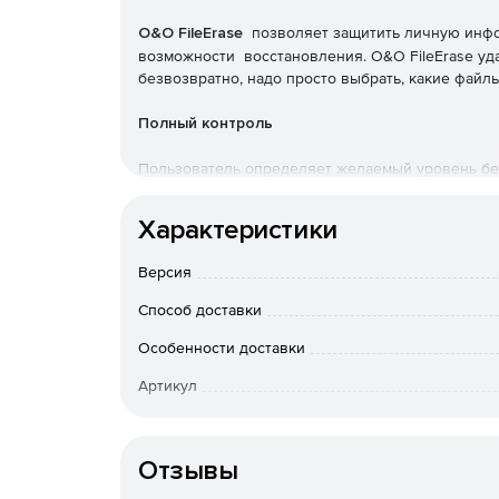
O&O FileErase
позволяет защитить личную инфо
возможности восстановления. O&O FileErase уд
безвозвратно, надо просто выбрать, какие файлы
Полный контроль
Пользователь определяет желаемый уровень бе
Полное решение для уничтожения данных
Характеристики
Позволяет не просто удалить отдельные файлы и
Версия
содержимое вашего компьютера.
Способ доставки
Использование в компании
Особенности доставки
Лицензия от O&O SafeErase привязана к компью
Артикул
количестве компьютеров в компании.
Отзывы