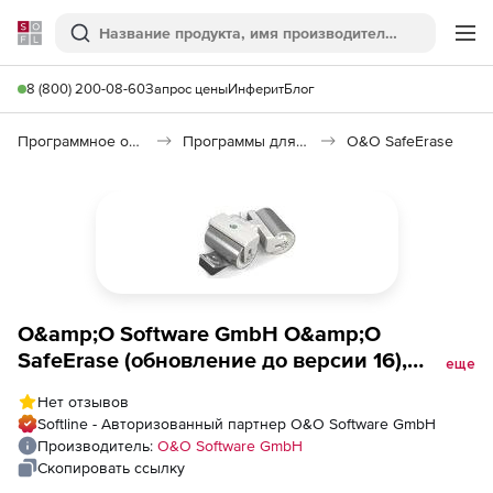
Softline
Поиск
Ме
8 (800) 200-08-60
Запрос цены
Инферит
Блог
Программное обеспечение для работы с файлами и дисками
Программы для очистки диска
O&O SafeErase
O&amp;O Software GmbH O&amp;O
SafeErase (обновление до версии 16),
еще
Professional Edition 5-Computer
Нет отзывов
Softline - Авторизованный партнер O&O Software GmbH
Производитель:
O&O Software GmbH
Скопировать ссылку