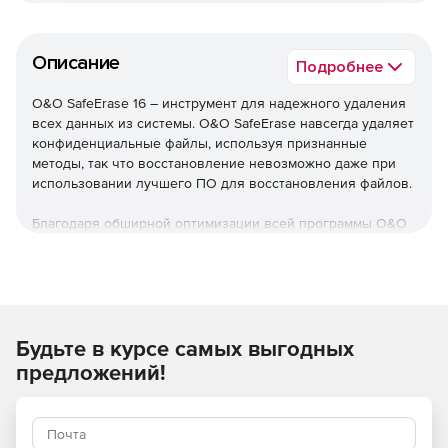
Описание
Подробнее
O&O SafeErase 16 – инструмент для надежного удаления
всех данных из системы. O&O SafeErase навсегда удаляет
конфиденциальные файлы, используя признанные
методы, так что восстановление невозможно даже при
использовании лучшего ПО для восстановления файлов.
Благодаря обширной оптимизации всей программы O&O
SafeErase теперь запускается значительно быстрее, чем
любая предыдущая версия. Информация о дисках
доступна сразу после запуска системы, что значительно
ускоряет загрузку.
Новые функции
Будьте в курсе самых выгодных
предложений!
Помимо множества незначительных улучшений, O&O
SafeErase включает аналитический инструмент, который
сканирует компьютер на наличие временных и
небезопасных файлов. Всего несколькими щелчками