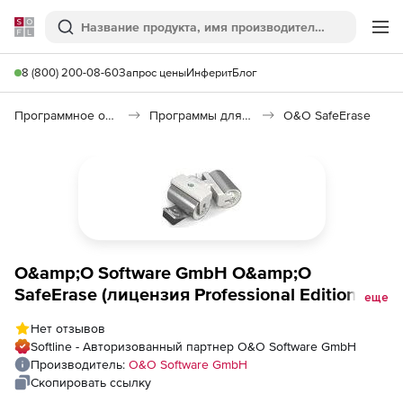
Softline
Поиск
Ме
8 (800) 200-08-60
Запрос цены
Инферит
Блог
Программное обеспечение для работы с файлами и дисками
Программы для очистки диска
O&O SafeErase
O&amp;O Software GmbH O&amp;O
SafeErase (лицензия Professional Edition 17),
еще
SystemBuilder License 10+
Нет отзывов
Softline - Авторизованный партнер O&O Software GmbH
Производитель:
O&O Software GmbH
Скопировать ссылку