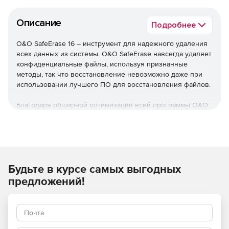
Описание
Подробнее
O&O SafeErase 16 – инструмент для надежного удаления
всех данных из системы. O&O SafeErase навсегда удаляет
конфиденциальные файлы, используя признанные
методы, так что восстановление невозможно даже при
использовании лучшего ПО для восстановления файлов.
Благодаря обширной оптимизации всей программы O&O
SafeErase теперь запускается значительно быстрее, чем
любая предыдущая версия. Информация о дисках
доступна сразу после запуска системы, что значительно
ускоряет загрузку.
Новые функции
Будьте в курсе самых выгодных
предложений!
Помимо множества незначительных улучшений, O&O
SafeErase включает аналитический инструмент, который
сканирует компьютер на наличие временных и
небезопасных файлов. Всего несколькими щелчками
мыши можно очистить свой компьютер, чтобы