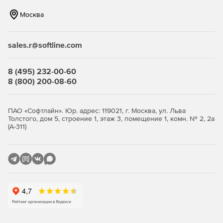
различных методов удаления. Способы удаления
Москва
различаются количеством прогонов и типом процесса
перезаписи. Эти методы обеспечивают максимальную
безопасность независимо от требований. В дополнение к
sales.r@softline.com
стандартным методам удаления можно выбрать сложный
математический метод (метод Гутмана), который
соответствует высочайшим уровням безопасности.
8 (495) 232-00-60
8 (800) 200-08-60
SolidErase
O&O SafeErase включает функцию SolidErase, которая
ПАО «Софтлайн». Юр. адрес: 119021, г. Москва, ул. Льва
была разработана специально для удаления
Толстого, дом 5, строение 1, этаж 3, помещение 1, комн. № 2, 2а
(А-311)
твердотельных накопителей. SolidErase использует
ресурсы экономно и тщательно, чтобы данные
невозможно было восстановить, а твердотельный
накопитель подвергался минимальной нагрузке.