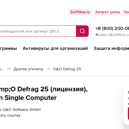
Softline.ru
Запрос цены
Те
8 (800) 200-0
Поиск
sales.r@softline.
ограммы
Антивирусы для организаций
Защита информ
Программное обеспечение для работы с файлами и дисками
Другие утилиты
O&O Defrag 25
p;O Defrag 25 (лицензия),
on Single Computer
ер O&O Software GmbH
ать ссылку