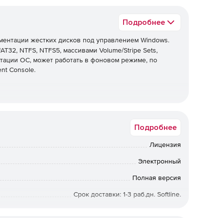
Подробнее
ентации жестких дисков под управлением Windows.
T32, NTFS, NTFS5, массивами Volume/Stripe Sets,
тации ОС, может работать в фоновом режиме, по
nt Console.
ка программы или распаковка портативной версии.
Подробнее
Лицензия
ора (LRepacks на основе перевода Zhmak).
Электронный
в) или автоматическая установка (параметры и
Полная версия
Срок доставки: 1-3 раб.дн. Softline.
40721