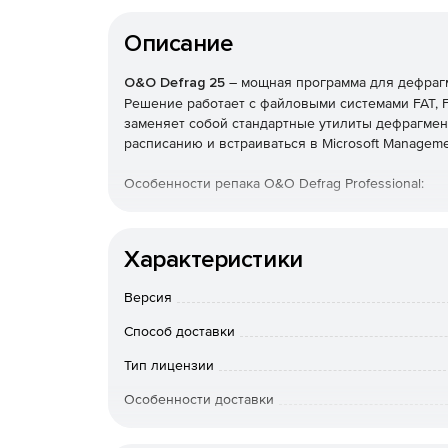
Описание
O&O Defrag 25
– мощная программа для дефрагм
Решение работает с файловыми системами FAT, FA
заменяет собой стандартные утилиты дефрагмен
расписанию и встраиваться в Microsoft Manageme
Особенности репака O&O Defrag Professional:
Совмещенные в одном дистрибутиве установ
Характеристики
Не требует регистрации.
Версия
Опционная возможность установки русификат
Способ доставки
Стандартная (выбор параметров и компоненто
Тип лицензии
компоненты по умолчанию).
Особенности доставки
Удаленный апргрейд.
Артикул