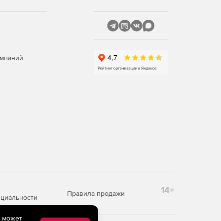
омпаний
14+
Правила продажи
циальности
e может