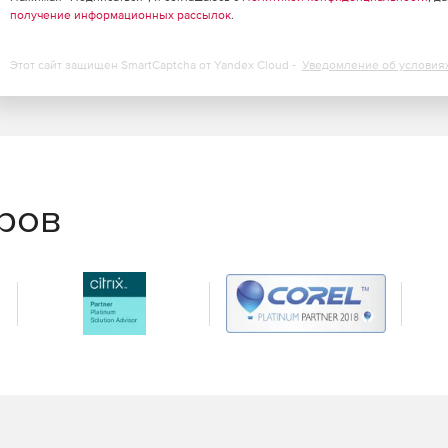
получение информационных рассылок
.
Этот сайт защищен SmartCaptcha от Yandex Cloud -
Уведомление об условия
еров