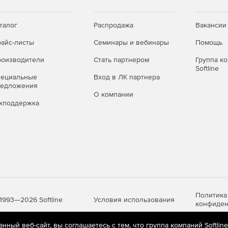
талог
Распродажа
Вакансии
айс-листы
Семинары и вебинары
Помощь
оизводители
Стать партнером
Группа к
Softline
пециальные
Вход в ЛК партнера
редложения
О компании
хподдержка
Политика
Условия использования
1993—2026 Softline
конфиден
ный веб-сайт, вы соглашаетесь с тем, что группа компаний Softlin