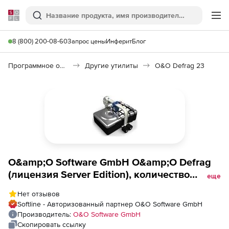
Softline
Поиск
Ме
8 (800) 200-08-60
Запрос цены
Инферит
Блог
Программное обеспечение для работы с файлами и дисками
Другие утилиты
O&O Defrag 23
O&amp;O Software GmbH O&amp;O Defrag
(лицензия Server Edition), количество
еще
лицензий (стоимость 1 лицензии)
Нет отзывов
Softline - Авторизованный партнер O&O Software GmbH
Производитель:
O&O Software GmbH
Скопировать ссылку