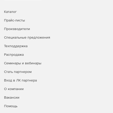
Автоматическая дефрагментация жесткого диска в
фоновом режиме.
Каталог
Прайс-листы
Ускорение считывания и записи информации для
оптимизации системы.
Производители
8 методов дефрагментации диска в целях
Специальные предложения
упорядочивания работы системы.
Техподдержка
Дефрагментация отдельно взятых профилей рабочих
Распродажа
станций и серверов.
Семинары и вебинары
Планирование и составление графиков
автоматической дефрагментации.
Стать партнером
Вход в ЛК партнера
Мониторинг и контроль текущего состояния с
помощью инструмента Task Tray.
О компании
Обновленный интерфейс.
Вакансии
Помощь
Поддержка дисков Windows всех размеров и
конфигураций.