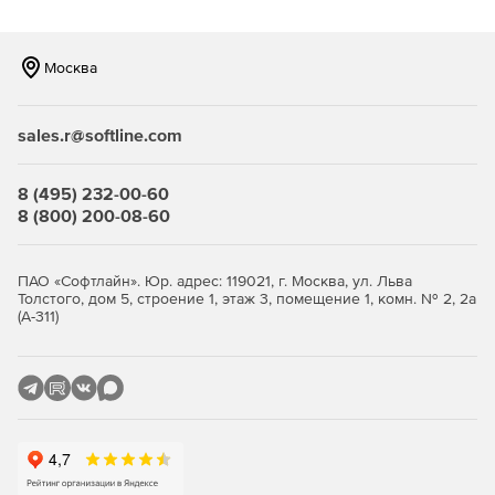
компьютеров сети. Версия оптимизирована для
серверов и серверных операционных систем.
Москва
Professional Edition
– профессиональный инструмент
дефрагментации жесткого диска отдельного
персонального компьютера. Версия не адаптирована
sales.r@softline.com
для серверной операционной системы и не может
быть развернута внутри корпоративной сети.
8 (495) 232-00-60
Workstation Edition
– наиболее
8 (800) 200-08-60
полнофункциональное решение для рабочих станций,
дополнительно включающее в себя сетевые
инструменты: централизованного управления сетью,
ПАО «Софтлайн». Юр. адрес: 119021, г. Москва, ул. Льва
единого контроля множества копий ПО O&O Defrag,
Толстого, дом 5, строение 1, этаж 3, помещение 1, комн. № 2, 2а
(А-311)
удаленной установки и настройки, инсталляции с
учетом групповых и Windows-политик, доступа к
передовому интерфейсу работы со сценариями,
ведения детальных журналов. Серверные
операционные системы не поддерживаются.
Основные особенности O&O Defrag: