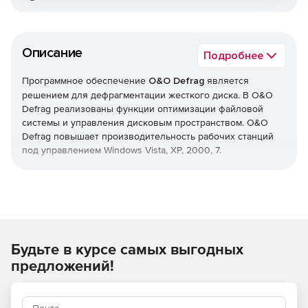
Описание
Подробнее
Программное обеспечение
O&O Defrag
является
решением для дефрагментации жесткого диска. В O&O
Defrag реализованы функции оптимизации файловой
системы и управления дисковым пространством. O&O
Defrag повышает производительность рабочих станций
под управлением Windows Vista, XP, 2000, 7.
Продукт осуществляет логическую сортировку файлов
согласно частоте использования и помещает их в
специальные разделы жесткого диска. O&O Defrag
предоставляет различные методы дефрагментации,
которые можно использовать совместно. Поэтому каждая
Будьте в курсе самых выгодных
последующая дефрагментация проходит быстрее
предыдущей. O&O Defrag позволяет проводить
предложений!
дефрагментацию файлов без сбоев в работе системы.
Мастер O&O-OneClickDefrag обеспечивает выбор