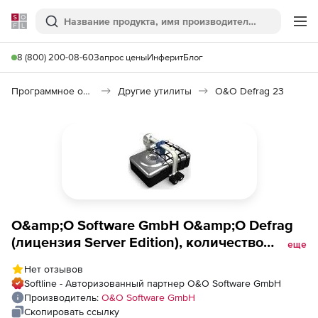
Softline
Поиск
Ме
8 (800) 200-08-60
Запрос цены
Инферит
Блог
Программное обеспечение для работы с файлами и дисками
Другие утилиты
O&O Defrag 23
O&amp;O Software GmbH O&amp;O Defrag
(лицензия Server Edition), количество
еще
лицензий (стоимость 1 лицензии)
Нет отзывов
Softline - Авторизованный партнер O&O Software GmbH
Производитель:
O&O Software GmbH
Скопировать ссылку