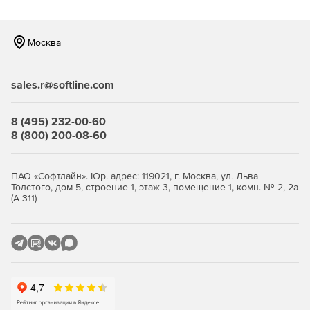
компьютеров сети. Версия оптимизирована для
серверов и серверных операционных систем.
Москва
Professional Edition
– профессиональный инструмент
дефрагментации жесткого диска отдельного
персонального компьютера. Версия не адаптирована
sales.r@softline.com
для серверной операционной системы и не может
быть развернута внутри корпоративной сети.
8 (495) 232-00-60
Workstation Edition
– наиболее
8 (800) 200-08-60
полнофункциональное решение для рабочих станций,
дополнительно включающее в себя сетевые
инструменты: централизованного управления сетью,
ПАО «Софтлайн». Юр. адрес: 119021, г. Москва, ул. Льва
единого контроля множества копий ПО O&O Defrag,
Толстого, дом 5, строение 1, этаж 3, помещение 1, комн. № 2, 2а
(А-311)
удаленной установки и настройки, инсталляции с
учетом групповых и Windows-политик, доступа к
передовому интерфейсу работы со сценариями,
ведения детальных журналов. Серверные
операционные системы не поддерживаются.
Основные особенности O&O Defrag: