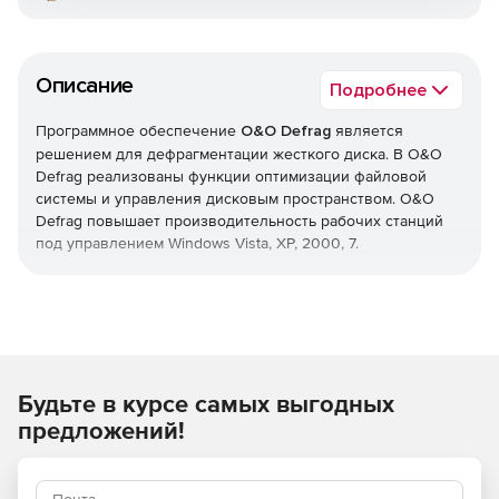
Описание
Подробнее
Программное обеспечение
O&O Defrag
является
решением для дефрагментации жесткого диска. В O&O
Defrag реализованы функции оптимизации файловой
системы и управления дисковым пространством. O&O
Defrag повышает производительность рабочих станций
под управлением Windows Vista, XP, 2000, 7.
Продукт осуществляет логическую сортировку файлов
согласно частоте использования и помещает их в
специальные разделы жесткого диска. O&O Defrag
предоставляет различные методы дефрагментации,
которые можно использовать совместно. Поэтому каждая
Будьте в курсе самых выгодных
последующая дефрагментация проходит быстрее
предыдущей. O&O Defrag позволяет проводить
предложений!
дефрагментацию файлов без сбоев в работе системы.
Мастер O&O-OneClickDefrag обеспечивает выбор