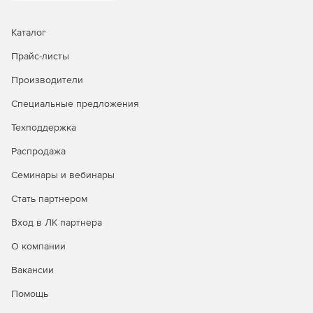
Автоматическая дефрагментация жесткого диска в
фоновом режиме.
Каталог
Прайс-листы
Ускорение считывания и записи информации для
оптимизации системы.
Производители
8 методов дефрагментации диска в целях
Специальные предложения
упорядочивания работы системы.
Техподдержка
Дефрагментация отдельно взятых профилей рабочих
Распродажа
станций и серверов.
Семинары и вебинары
Планирование и составление графиков
автоматической дефрагментации.
Стать партнером
Вход в ЛК партнера
Мониторинг и контроль текущего состояния с
помощью инструмента Task Tray.
О компании
Обновленный интерфейс.
Вакансии
Помощь
Поддержка дисков Windows всех размеров и
конфигураций.