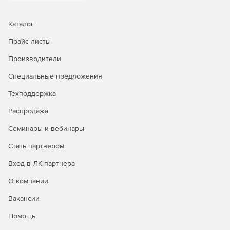
Автоматическая дефрагментация жесткого диска в
фоновом режиме.
Каталог
Прайс-листы
Ускорение считывания и записи информации для
оптимизации системы.
Производители
8 методов дефрагментации диска в целях
Специальные предложения
упорядочивания работы системы.
Техподдержка
Дефрагментация отдельно взятых профилей рабочих
Распродажа
станций и серверов.
Семинары и вебинары
Планирование и составление графиков
автоматической дефрагментации.
Стать партнером
Вход в ЛК партнера
Мониторинг и контроль текущего состояния с
помощью инструмента Task Tray.
О компании
Обновленный интерфейс.
Вакансии
Помощь
Поддержка дисков Windows всех размеров и
конфигураций.