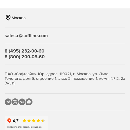
компьютеров сети. Версия оптимизирована для
серверов и серверных операционных систем.
Москва
Professional Edition
– профессиональный инструмент
дефрагментации жесткого диска отдельного
персонального компьютера. Версия не адаптирована
sales.r@softline.com
для серверной операционной системы и не может
быть развернута внутри корпоративной сети.
8 (495) 232-00-60
Workstation Edition
– наиболее
8 (800) 200-08-60
полнофункциональное решение для рабочих станций,
дополнительно включающее в себя сетевые
инструменты: централизованного управления сетью,
ПАО «Софтлайн». Юр. адрес: 119021, г. Москва, ул. Льва
единого контроля множества копий ПО O&O Defrag,
Толстого, дом 5, строение 1, этаж 3, помещение 1, комн. № 2, 2а
(А-311)
удаленной установки и настройки, инсталляции с
учетом групповых и Windows-политик, доступа к
передовому интерфейсу работы со сценариями,
ведения детальных журналов. Серверные
операционные системы не поддерживаются.
Основные особенности O&O Defrag: