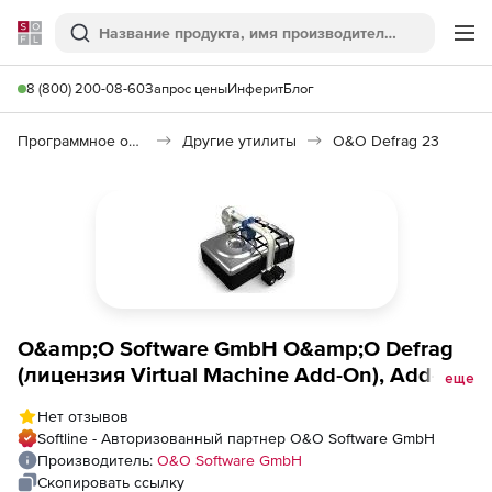
Softline
Поиск
Ме
8 (800) 200-08-60
Запрос цены
Инферит
Блог
Программное обеспечение для работы с файлами и дисками
Другие утилиты
O&O Defrag 23
O&amp;O Software GmbH O&amp;O Defrag
(лицензия Virtual Machine Add-On), Add-On
еще
Full Version Unlimited
Нет отзывов
Softline - Авторизованный партнер O&O Software GmbH
Производитель:
O&O Software GmbH
Скопировать ссылку