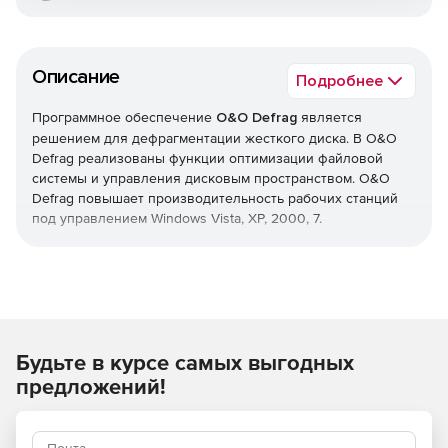
Описание
Подробнее
Программное обеспечение
O&O Defrag
является
решением для дефрагментации жесткого диска. В O&O
Defrag реализованы функции оптимизации файловой
системы и управления дисковым пространством. O&O
Defrag повышает производительность рабочих станций
под управлением Windows Vista, XP, 2000, 7.
Продукт осуществляет логическую сортировку файлов
согласно частоте использования и помещает их в
специальные разделы жесткого диска. O&O Defrag
предоставляет различные методы дефрагментации,
которые можно использовать совместно. Поэтому каждая
Будьте в курсе самых выгодных
последующая дефрагментация проходит быстрее
предыдущей. O&O Defrag позволяет проводить
предложений!
дефрагментацию файлов без сбоев в работе системы.
Мастер O&O-OneClickDefrag обеспечивает выбор