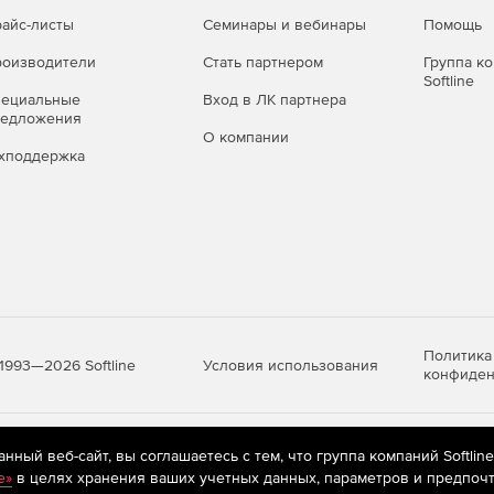
айс-листы
Семинары и вебинары
Помощь
оизводители
Стать партнером
Группа к
Softline
пециальные
Вход в ЛК партнера
редложения
О компании
хподдержка
Политика
Условия использования
1993—2026 Softline
конфиден
яются
рекомендательные технологии
(информационные технологии п
ный веб-сайт, вы соглашаетесь с тем, что группа компаний Softlin
предпочтениям пользователей сети «Интернет», находящихся на те
e»
в целях хранения ваших учетных данных, параметров и предпочт