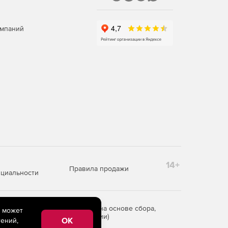
омпаний
14+
Правила продажи
циальности
редоставления информации на основе сбора,
e может
рритории Российской Федерации)
OK
ений,