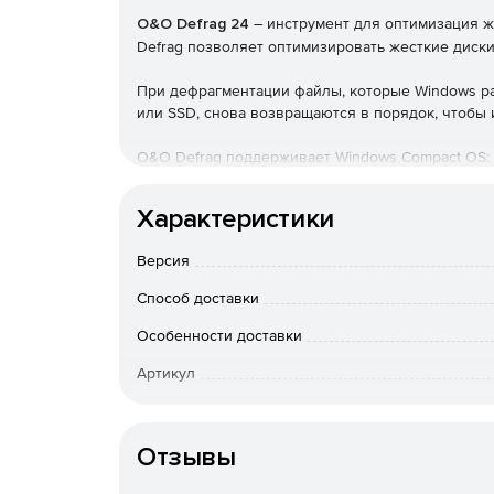
O&O Defrag 24
– инструмент для оптимизация ж
Defrag позволяет оптимизировать жесткие диски
При дефрагментации файлы, которые Windows ра
или SSD, снова возвращаются в порядок, чтобы 
O&O Defrag поддерживает Windows Compact OS:
опций, которые делают его использование, особ
поддерживает встроенную в Windows 10 функци
Характеристики
места.
Версия
Основные особенности:
Способ доставки
Новая функция Install & That’s All: после ус
Программа выбирает и реализует наиболее 
Особенности доставки
Артикул
SOLID / Quick: этот метод, разработанный с
оптимизацию SSD, например стирает свободн
Отзывы
SOLID / Complete: этот метод, разработанны
оптимизацию SSD.