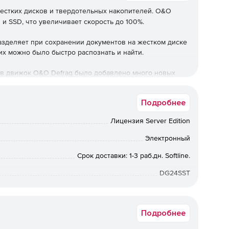
естких дисков и твердотельных накопителей. O&O
 и SSD, что увеличивает скорость до 100%.
зделяет при сохранении документов на жестком диске
их можно было быстро распознать и найти.
 в движок O&O Defrag было добавлено много новых
енно в Windows 10, еще лучше. Версия 24 теперь
ю сжатия системных файлов, чтобы освободить больше
Подробнее
Лицензия Server Edition
Электронный
тановки не требуется никаких дополнительных настроек.
подходящий для системы метод дефрагментации.
Срок доставки: 1-3 раб.дн. Softline.
DG24SST
пециально для SSD, выполняет поверхностную
ое пространство.
й специально для SSD, представляет собой тщательную
Подробнее