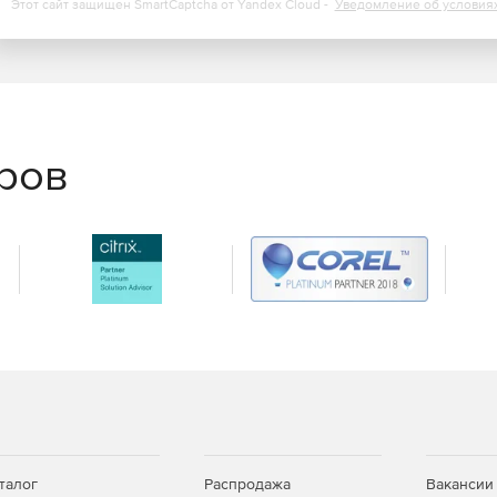
Этот сайт защищен SmartCaptcha от Yandex Cloud -
Уведомление об условия
еров
талог
Распродажа
Вакансии