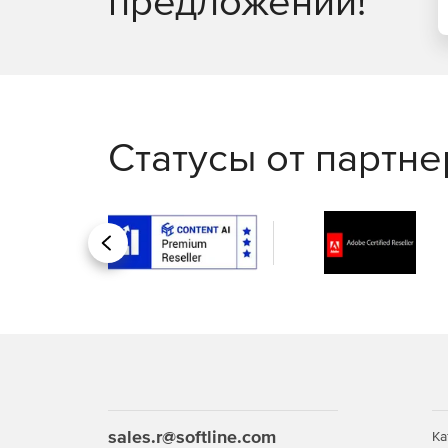
предложений!
Статусы от партн
Назад
sales.r@softline.com
Ка