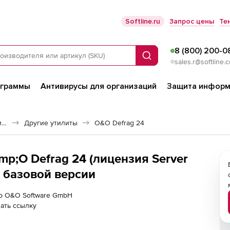
Softline.ru
Запрос цены
Те
8 (800) 200-0
Поиск
sales.r@softline.
ограммы
Антивирусы для организаций
Защита информ
Программное обеспечение для работы с файлами и дисками
Другие утилиты
O&O Defrag 24
p;O Defrag 24 (лицензия Server
й базовой версии
ер O&O Software GmbH
ать ссылку