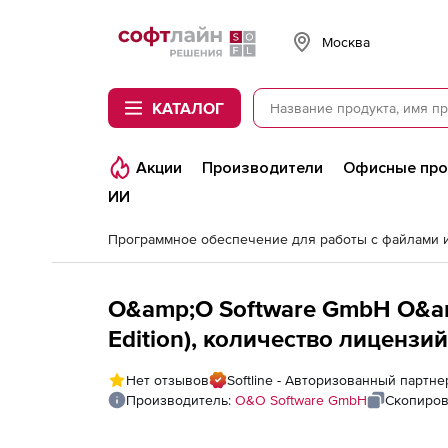
Softline
Москва
КАТАЛОГ
Акции
Производители
Офисные пр
ИИ
O&amp;O Software GmbH O&am
Edition), количество лицензи
Нет отзывов
Softline - Авторизованный партн
Производитель:
O&O Software GmbH
Скопиров