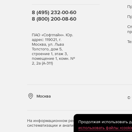
Пр
8 (495) 232-00-60
Пр
8 (800) 200-08-60
С
п
ПАО «Софтлайн». Юр.
адрес: 119021, г.
Те
Москва, ул. Льва
Толстого, дом 5,
строение 1, этаж 3,
помещение 1, комн. №
2, 2а (А-311)
Москва
© 
На информационном ресурсе store.softline.ru примен
Продолжая использовать дан
систематизации и анализа сведений, относящихся к 
использовать файлы «cooki