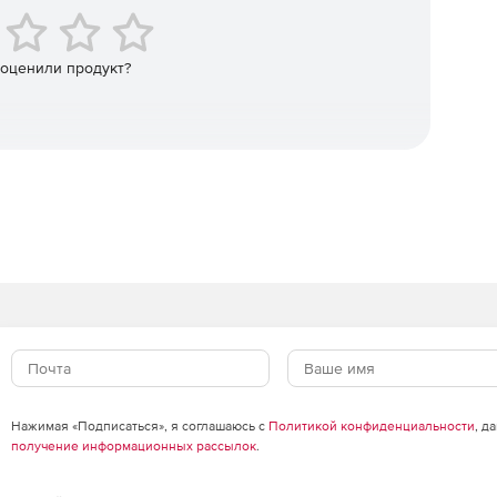
ь фрагментации SSD, ClusterView теперь отображает
твенно, 6 блоков объединяются в один.
 оценили продукт?
ее фрагментированных файлов на диске.
ит для начинающих и профессионалов.
аммы.
 службы.
Нажимая «Подписаться», я соглашаюсь с
Политикой конфиденциальности
, д
ning.
получение информационных рассылок
.
Windows 8 и Windows 8.1.