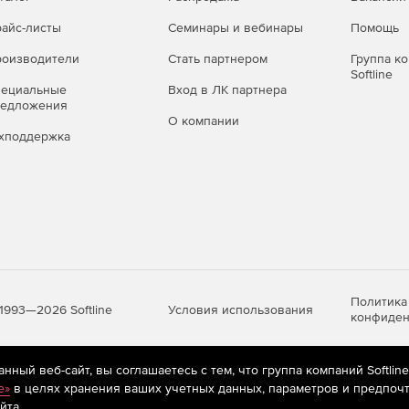
айс-листы
Семинары и вебинары
Помощь
оизводители
Стать партнером
Группа к
Softline
пециальные
Вход в ЛК партнера
редложения
О компании
хподдержка
Политика
Условия использования
1993—2026 Softline
конфиден
ный веб-сайт, вы соглашаетесь с тем, что группа компаний Softlin
яются
рекомендательные технологии
(информационные технологии п
e»
в целях хранения ваших учетных данных, параметров и предпочт
предпочтениям пользователей сети «Интернет», находящихся на те
йта.