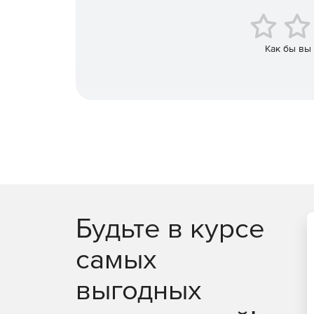
Резервное копирование всего компьютера о
Система резервного копирования и жесткие 
Как бы вы
Совершенно новое резервное копирование на
когда-либо прежде.
Прямое создание VHD.
Мониторинг и предупреждение о рисках безо
Инкрементное / дифференциальное резервно
изменений.
Легко восстанавливайте файлы, папки, диски
Будьте в курсе
Восстановление системы на другое оборудов
самых
Возможность создавать систему загрузки Wi
выгодных
Plug-and-play: для выбранных файлов и пап