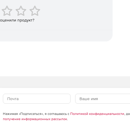
дним нажатием кнопки.
диски, клоны дисков и целые диски.
 оценили продукт?
 основе файлов: теперь в два раза быстрее, чем
пасности.
е копирование: резервное копирование только
 и диски.
ание.
Нажимая «Подписаться», я соглашаюсь с
Политикой конфиденциальности
, д
ndows прямо из программы с интеграцией драйверов.
получение информационных рассылок
.
ок выполняется автоматическое резервное копирование