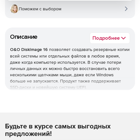
Поможем с выбором
Описание
Подробнее
O&O DiskImage 16
позволяет создавать резервные копии
всей системы или отдельных файлов в любое время,
даже когда компьютер используется. В случае потери
личных данных их можно быстро восстановить всего
несколькими щелчками мыши, даже если Windows
больше не запускается. Продукт также поддерживает
SSD-диски и новейшую систему UEFI.
O&O DiskImage позволяет выполнять восстановление
системы, а также дублировать или клонировать весь
компьютер или жесткий диск. Можно восстанавливать
резервную копию на компьютере, оборудование
Будьте в курсе самых выгодных
которого отличается от исходного.
предложений!
Благодаря интеграции в систему O&O DiskImage