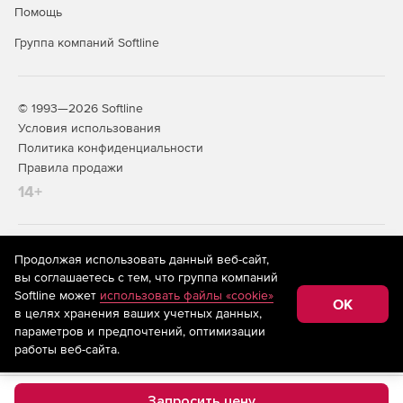
Помощь
Группа компаний Softline
© 1993—2026 Softline
Условия использования
Политика конфиденциальности
Правила продажи
14+
На информационном ресурсе store.softline.ru применяются
Продолжая использовать данный веб-сайт,
рекомендательные технологии
(информационные технологии
вы соглашаетесь с тем, что группа компаний
предоставления информации на основе сбора,
Softline может
использовать файлы «cookie»
систематизации и анализа сведений, относящихся к
OK
в целях хранения ваших учетных данных,
предпочтениям пользователей сети «Интернет»,
находящихся на территории Российской Федерации)
параметров и предпочтений, оптимизации
работы веб-сайта.
Запросить цену