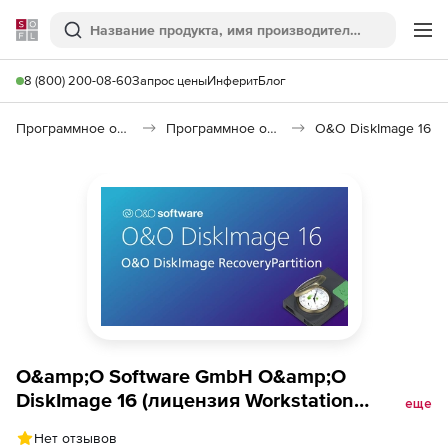
Softline
Поиск
Ме
8 (800) 200-08-60
Запрос цены
Инферит
Блог
Программное обеспечение для работы с файлами и дисками
Программное обеспечение для резервного копирования
O&O DiskImage 16
O&amp;O Software GmbH O&amp;O
DiskImage 16 (лицензия Workstation
еще
Edition),
Нет отзывов