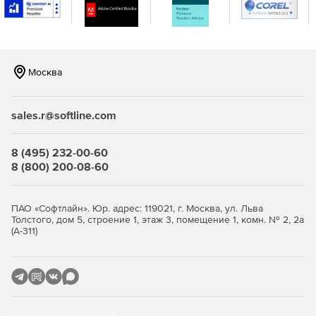
Совершенно новое резервное копирование на
основе файлов: теперь в два раза быстрее, чем когда-
либо прежде.
Москва
Прямое создание VHD.
Мониторинг и предупреждение о рисках
sales.r@softline.com
безопасности.
Инкрементное / дифференциальное резервное
8 (495) 232-00-60
копирование: резервное копирование только
8 (800) 200-08-60
изменений.
Легко восстанавливайте файлы, папки, диски и диски.
ПАО «Софтлайн». Юр. адрес: 119021, г. Москва, ул. Льва
Толстого, дом 5, строение 1, этаж 3, помещение 1, комн. № 2, 2а
Восстановление системы на другое оборудование.
(А-311)
Возможность создавать систему загрузки Windows
прямо из программы с интеграцией драйверов.
Plug-and-play: для выбранных файлов и папок
выполняется автоматическое резервное