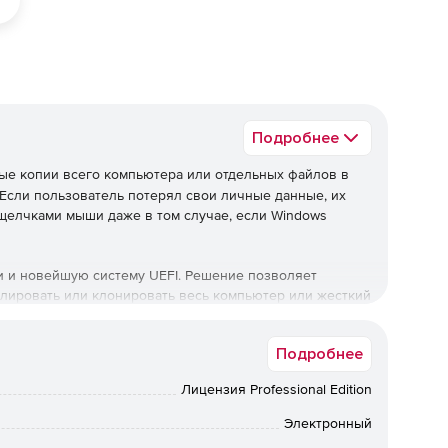
Подробнее
ые копии всего компьютера или отдельных файлов в
 Если пользователь потерял свои личные данные, их
щелчками мыши даже в том случае, если Windows
и и новейшую систему UEFI. Решение позволяет
блировать или клонировать весь компьютер или жесткий
зервную копию на компьютере, оборудование которого
Подробнее
 изображений, созданные с помощью O&O DiskImage, в
Лицензия Professional Edition
 Microsoft (VHDX, а также VHD). Новый O&O DiskImage
иальные образы виртуальных дисков. Также возможно
Электронный
ий.