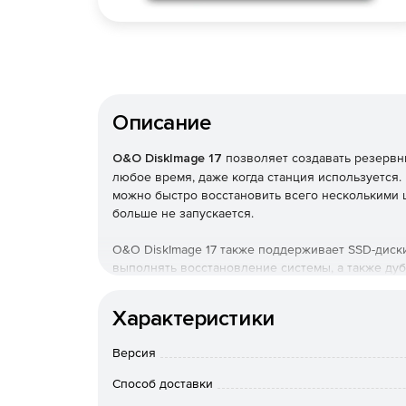
Описание
O&O DiskImage 17
позволяет создавать резервн
любое время, даже когда станция используется.
можно быстро восстановить всего несколькими 
больше не запускается.
O&O DiskImage 17 также поддерживает SSD-диск
выполнять восстановление системы, а также ду
диск. Пользователь может восстановить эту ре
отличается от исходного компьютера.
Характеристики
В новой версии 17 можно конвертировать файлы
Версия
файлы изображений виртуального жесткого диска
17 может создавать инкрементные и дифференц
Способ доставки
объединение или монтирование этих изображен