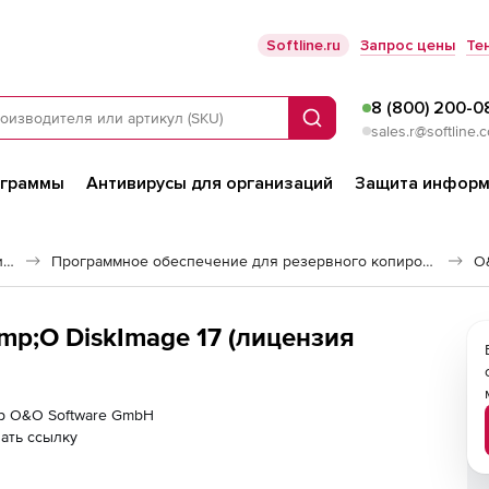
Softline.ru
Запрос цены
Те
8 (800) 200-0
Поиск
sales.r@softline.
ограммы
Антивирусы для организаций
Защита информ
Программное обеспечение для работы с файлами и дисками
Программное обеспечение для резервного копирования
O
p;O DiskImage 17 (лицензия
ер O&O Software GmbH
ать ссылку