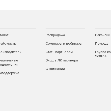
талог
Распродажа
Вакансии
айс-листы
Семинары и вебинары
Помощь
оизводители
Стать партнером
Группа к
Softline
пециальные
Вход в ЛК партнера
редложения
О компании
хподдержка