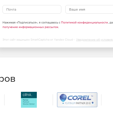
Нажимая «Подписаться», я соглашаюсь с
Политикой конфиденциальности
, д
получение информационных рассылок
.
Этот сайт защищен SmartCaptcha от Yandex Cloud -
Уведомление об условия
еров