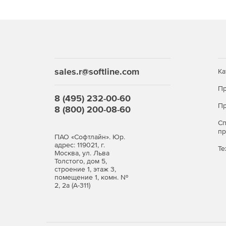
sales.r@softline.com
Ка
Пр
8 (495) 232-00-60
Пр
8 (800) 200-08-60
С
п
ПАО «Софтлайн». Юр.
адрес: 119021, г.
Те
Москва, ул. Льва
Толстого, дом 5,
строение 1, этаж 3,
помещение 1, комн. №
2, 2а (А-311)