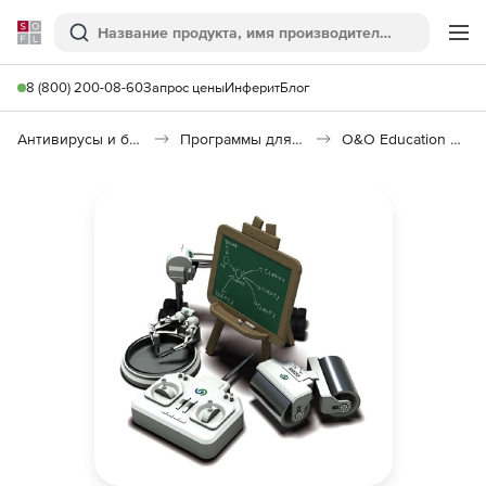
Softline
Поиск
Ме
8 (800) 200-08-60
Запрос цены
Инферит
Блог
Антивирусы и безопасность
Программы для защиты информации
O&O Education Security Suite 37