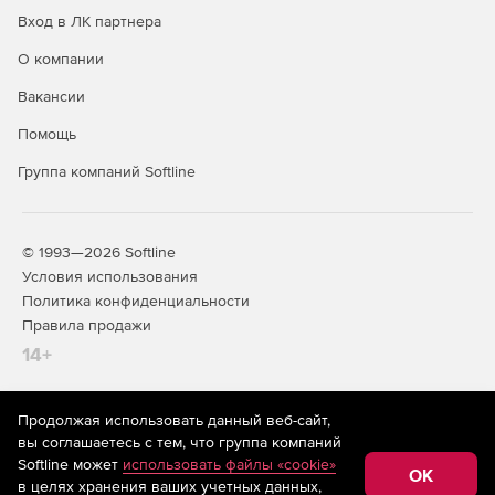
Вход в ЛК партнера
O&O SafeErase 5
– средство для полного удаления
О компании
конфиденциальных данных с жесткого диска без
возможности их восстановления. Интегрированный
Вакансии
мастер TotalErase позволяет безвозвратно удалить
систему целиком.
Помощь
O&O Enterprise Management Console 4
– это консоль для
Группа компаний Softline
централизованного управления программным
обеспечением O&O через сеть.
© 1993—2026 Softline
Удаленная установка продуктов компании O&O на
Условия использования
компьютеры сети.
Политика конфиденциальности
Правила продажи
Централизованный запуск задач на клиентских
рабочих станциях.
14+
Синхронизация отчетов.
Продолжая использовать данный веб-сайт,
На информационном ресурсе store.softline.ru применяются
Единая база данных.
вы соглашаетесь с тем, что группа компаний
рекомендательные технологии
(информационные технологии
Softline может
использовать файлы «cookie»
предоставления информации на основе сбора,
OK
в целях хранения ваших учетных данных,
систематизации и анализа сведений, относящихся к