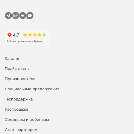
Поиск файлов и папок, занимающих наибольший
объем дискового пространства и замедляющих
работу компьютера.
Перемещение лишних файлов и освобождение
пространства на жестком диске.
Интуитивно понятный интерфейс в стиле Windows
Каталог
Explorer.
Прайс-листы
O&O DriveLED 4
– инструмент для контроля за
Производители
состоянием жестких дисков в фоновом режиме,
Специальные предложения
позволяющий вовремя распознать приближающийся
отказ винчестера и своевременно сделать резервную
Техподдержка
копию важных данных.
Распродажа
O&O PartitionManager 3
– решение для упорядочивания
Семинары и вебинары
информации в соответствии с конкретными целями и
задачами пользователя при помощи деления жесткого
Стать партнером
диска на несколько разделов.