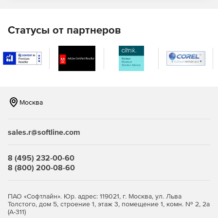
Статусы от партнеров
O&O DiskImage 5
– инструмент для создания
виртуальных образов отдельных жестких дисков и целых
рабочих станций.
Резервирование и восстановление отдельных данных
или системы полностью.
Загрузочный диск с текущей версией Windows в
Москва
комплекте.
Восстановление системы на другом устройстве.
sales.r@softline.com
Уникальный DriverLoader для ручной перезагрузки
драйверов, недоступных по умолчанию при запуске.
8 (495) 232-00-60
8 (800) 200-08-60
O&O DiskStat 2
– средство для детального анализа
ПАО «Софтлайн». Юр. адрес: 119021, г. Москва, ул. Льва
использования и очистки дискового пространства.
Толстого, дом 5, строение 1, этаж 3, помещение 1, комн. № 2, 2а
(А-311)
Анализ структуры файловой системы.