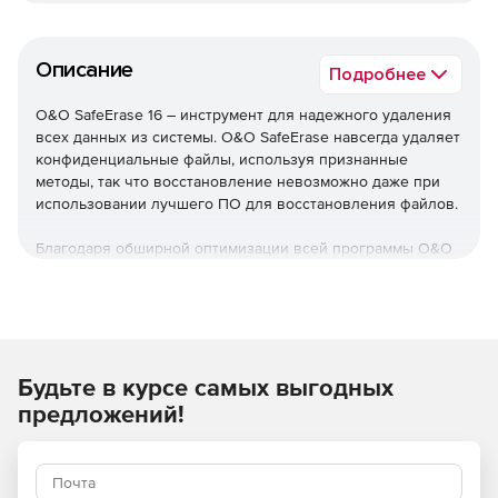
Описание
Подробнее
O&O SafeErase 16 – инструмент для надежного удаления
всех данных из системы. O&O SafeErase навсегда удаляет
конфиденциальные файлы, используя признанные
методы, так что восстановление невозможно даже при
использовании лучшего ПО для восстановления файлов.
Благодаря обширной оптимизации всей программы O&O
SafeErase теперь запускается значительно быстрее, чем
любая предыдущая версия. Информация о дисках
доступна сразу после запуска системы, что значительно
ускоряет загрузку.
Новые функции
Будьте в курсе самых выгодных
предложений!
Помимо множества незначительных улучшений, O&O
SafeErase включает аналитический инструмент, который
сканирует компьютер на наличие временных и
небезопасных файлов. Всего несколькими щелчками