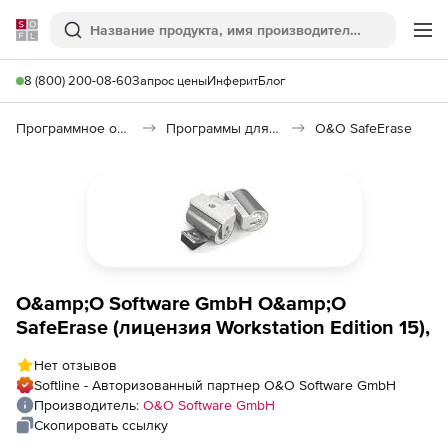
Softline
Поиск
Ме
8 (800) 200-08-60
Запрос цены
Инферит
Блог
Программное обеспечение для работы с файлами и дисками
Программы для очистки диска
O&O SafeErase
O&amp;O Software GmbH O&amp;O
SafeErase (лицензия Workstation Edition 15),
Нет отзывов
Softline - Авторизованный партнер O&O Software GmbH
Производитель:
O&O Software GmbH
Скопировать ссылку