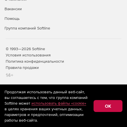
Вакансии
Помощь
Группа компаний Softline
© 1993—2026 Softline
Условия использования
Политика конфиденциальности
Правила продажи
14+
Продолжая использовать данный веб-сайт,
На информационном ресурсе store.softline.ru применяются
вы соглашаетесь с тем, что группа компаний
рекомендательные технологии
(информационные технологии
Softline может
использовать файлы «cookie»
предоставления информации на основе сбора,
OK
в целях хранения ваших учетных данных,
систематизации и анализа сведений, относящихся к
предпочтениям пользователей сети «Интернет»,
параметров и предпочтений, оптимизации
находящихся на территории Российской Федерации)
работы веб-сайта.