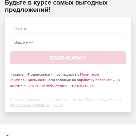
Будьте в курсе самых выгодных
помощью которой обработка данных происходит на
предложений!
компьютере клиента, а не на сервере. Это способствует
быстрой обработке данных даже при большом
количестве одновременно работающих пользователей и
высокой производительности системы.
ПОДПИСАТЬСЯ
Нажимая «Подписаться», я соглашаюсь с
Политикой
конфиденциальности
, даю согласие на
обработку персональных
данных
и
получение информационных рассылок
.
Этот сайт защищен SmartCaptcha от Yandex Cloud -
Уведомление
об условиях обработки данных