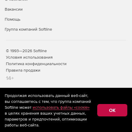
Вакансии
Помощь
Группа компаний Softline
© 1993—2026 Softline
Условия использования
Политика конфиденциальности
Правила продажи
14+
Продолжая использовать данный веб-сайт,
На информационном ресурсе store.softline.ru применяются
вы соглашаетесь с тем, что группа компаний
рекомендательные технологии
(информационные технологии
Softline может
использовать файлы «cookie»
предоставления информации на основе сбора,
OK
в целях хранения ваших учетных данных,
систематизации и анализа сведений, относящихся к
предпочтениям пользователей сети «Интернет»,
параметров и предпочтений, оптимизации
находящихся на территории Российской Федерации)
работы веб-сайта.