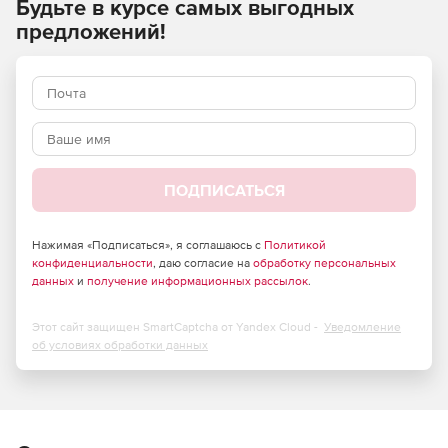
Будьте в курсе самых выгодных
помощью которой обработка данных происходит на
предложений!
компьютере клиента, а не на сервере. Это способствует
быстрой обработке данных даже при большом
количестве одновременно работающих пользователей и
высокой производительности системы.
ПОДПИСАТЬСЯ
Нажимая «Подписаться», я соглашаюсь с
Политикой
конфиденциальности
, даю согласие на
обработку персональных
данных
и
получение информационных рассылок
.
Этот сайт защищен SmartCaptcha от Yandex Cloud -
Уведомление
об условиях обработки данных