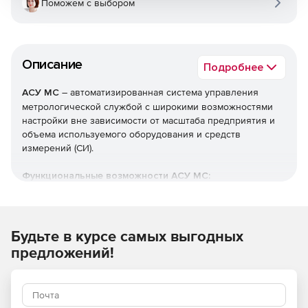
Поможем с выбором
Описание
Подробнее
АСУ МС
– автоматизированная система управления
метрологической службой с широкими возможностями
настройки вне зависимости от масштаба предприятия и
объема используемого оборудования и средств
измерений (СИ).
Функциональные возможности АСУ МС:
Возможность работы на двух языках – русском и
английском.
Будьте в курсе самых выгодных
Мобильная версия для получения оперативной
предложений!
информации о СИ.
Учет средств измерений на основе электронных
паспортов.