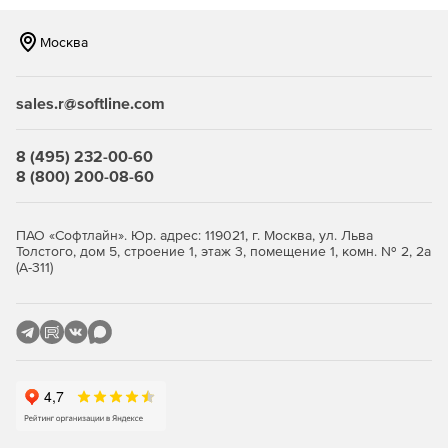
Уведомление пользователей о наступлении сроков
поверки, калибровки и других событий в
эксплуатации СИ.
Москва
Планирование объема работ по видам обслуживания,
финансовые затраты и трудозатраты на основе
sales.r@softline.com
соответствующих тарифов и норм времени,
внесенных в базу данных.
8 (495) 232-00-60
8 (800) 200-08-60
Контроль выполнения графиков, формирование
сведений о задолженностях и отчетов о фактическом
выполнении.
ПАО «Софтлайн». Юр. адрес: 119021, г. Москва, ул. Льва
Толстого, дом 5, строение 1, этаж 3, помещение 1, комн. № 2, 2а
Создание отчетов по состоянию парка СИ,
(А-311)
развернутых и сводных.
Передача сведений о поверке в ФГИС АРШИН.
Генерация, печать, лазерный прожиг и обработка
штрих-кодов в целях быстрой идентификации СИ с
помощью сканера или мобильного приложения.