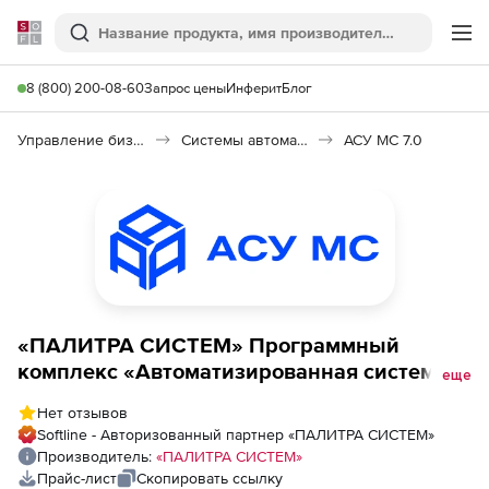
Softline
Поиск
Ме
8 (800) 200-08-60
Запрос цены
Инферит
Блог
Управление бизнесом, CRM/ERP
Системы автоматизации
АСУ МС 7.0
«ПАЛИТРА СИСТЕМ» Программный
комплекс «Автоматизированная система
еще
управления метрологической службой»,
Нет отзывов
«АСУ МС», Размещение в ЦОДД (лицензия
Softline - Авторизованный партнер «ПАЛИТРА СИСТЕМ»
на 1 год), Конфигурация Свыше 30 000 СИ
Производитель:
«ПАЛИТРА СИСТЕМ»
15 лицензий
Прайс-лист
Скопировать ссылку