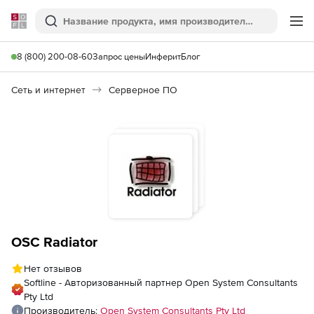
Softline
Поиск
Ме
8 (800) 200-08-60
Запрос цены
Инферит
Блог
Сеть и интернет
Серверное ПО
OSC Radiator
Нет отзывов
Softline - Авторизованный партнер Open System Consultants
Pty Ltd
Производитель:
Open System Consultants Pty Ltd