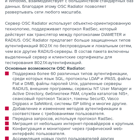
и Windows, взаимодействует с большинством стандартных баз
данных. Благодаря этому OSC Radiator позволяет
развертывать сети любого масштаба.
Сервер OSC Radiator использует объектно-ориентированную
технологию, поддерживает протокол RadSec, который
действует как транслятор между протоколами DIAMETER и
RADIUS. OSC Radiator предлагает больше защищенных типов
аутентификаций 802.1X по беспроводным и локальным сетям,
чем все другие RADIUS-серверы. В состав пакета включены
выделенный сервер и клиентские сертификаты для
тестирования 802.1Х-аутентификаций.
Основные возможности OSC Radiator:
Поддержка более 60 различных типов аутентификации,
среди которых язык SQL, протоколы LDAP и iPASS, файлы
Flat и DMB, файлы паролей Unix, удаленные серверы
RADIUS, внешние программы, сервисы NT User Manager и
Active Directory, библиотеки PAM, служба каталогов NIS+,
сеансовый протокол Tacacs+, токены SecurID, Vasco
Digipass и SafeWord, системы ISP billing и многие другие.
Добавление и изменение методов аутентификации в
соответствии с требованиями пользователя.
Передача запросов, используя протокол RadSec.
Миграция от небольших интернет-провайдеров к крупным.
Конфигурация и мониторинг через графический web-
интерфейс пользователя.
Ассимиляция новых групп пользователей других