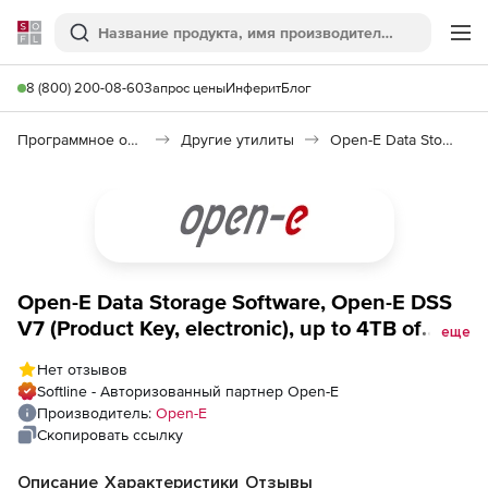
Softline
Поиск
Ме
8 (800) 200-08-60
Запрос цены
Инферит
Блог
Программное обеспечение для работы с файлами и дисками
Другие утилиты
Open-E Data Storage Software (Open-E DSS) V7
Open-E Data Storage Software, Open-E DSS
V7 (Product Key, electronic), up to 4TB of
еще
storage
Нет отзывов
Softline - Авторизованный партнер Open-E
Производитель:
Open-E
Скопировать ссылку
Описание
Характеристики
Отзывы