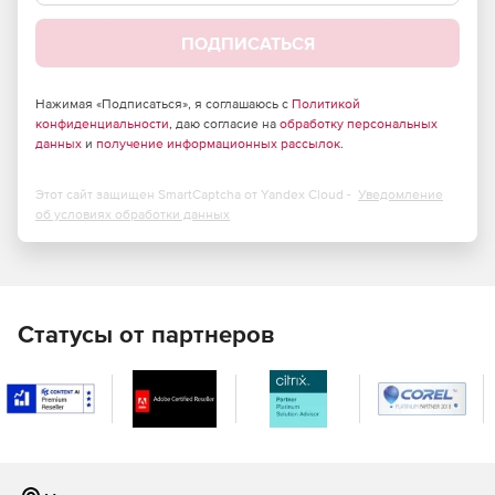
Характеристики и преимущества Open-E DSS V7:
ПОДПИСАТЬСЯ
iSCSI-функционал. Ограничения IP-адресов, CHAP-
протокол, многопутевой ввод/вывод, iSCSI-
отказоустойчивость, постоянное резервирование
Нажимая «Подписаться», я соглашаюсь с
Политикой
конфиденциальности
, даю согласие на
обработку персональных
SCSI-3 и управление сеансами.
данных
и
получение информационных рассылок
.
NAS-функционал. Главный контроллер
домена/Windows Active Directory, NIS-протокол,
Этот сайт защищен SmartCaptcha от Yandex Cloud -
Уведомление
внешний/внутренний LDAP, ADS- и NIS-синхронизация
об условиях обработки данных
пользовательских/групповых ID, файловая система с
журналированием, пользовательские и групповые
квоты, антивирус.
Сетевые клиенты и протоколы. Поддержка Windows,
Статусы от партнеров
Linux, Unix, Mac OS 8.0 – 10.5.8, X, SMB/CIFS, FTP,
Secure FTP, HTTPS, Apple Talk, NFS v2 и v3, iSCSI, Fibre
Channel.
Резервирование. WORM, NDMP v3.0, бэкап-агенты
(Backup Exec, Retrospect, BrightStor), репликация
данных (файлов) и томов.