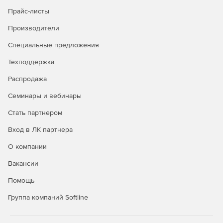
Прайс-листы
Мониторинг и уведомления по электронной почте.
Производители
Программа автоматически оповещает системного
администратора по электронной почте о появлении
Специальные предложения
RAID- или HDD-проблем, помогая быстро выявлять и
исправлять проблемы.
Техподдержка
Распродажа
Операционная система Linux. Open-E функционирует
на платформе Linux, обеспечивая высокую
Семинары и вебинары
стабильность и поддержку нового оборудования.
Решение использует собственную независимую
Стать партнером
операционную систему, не требующую покупки
дополнительной копии Windows.
Вход в ЛК партнера
О компании
Поддержка журналирования. Система отслеживает и
журналирует изменения до того, как они повлияют на
Вакансии
основную файловую систему.
Помощь
Высокая доступность на двух узлах. Open-E
Группа компаний Softline
распознает отказы ПО и оборудования и мгновенно
перезапускает приложение на другой системе без
вмешательства администратора и без простоя.