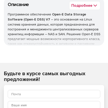
Описание
Подробнее
Программное обеспечение
Open-E Data Storage
Software (Open-E DSS) V7
– это основанная на Linux
система хранения данных, которая предназначена для
построения и менеджмента централизованных серверов
хранилищ информации – NAS и SAN. Решение Open-E DSS
предлагает мощные возможности корпоративного класса,
такие как отказоустойчивость в активном и пассивном
режимах, полная поддержка кластеров Hyper-V,
репликация томов, непрерывная защита данных,
виртуализация хранилищ, сертификация VMware Ready и
Citrix Ready и многие другие.
Будьте в курсе самых выгодных
Отказоустойчивость класса iSCSI (SAN) Active-Active
повышает производительность работы системы в целом
предложений!
и сокращает время простоев в связи с тем, что трафик
чтения, записи и репликации данных балансируется
между двумя узлами. Семейство продуктов Open-E DSS,
одно из лидеров в своей отрасли, развернуто свыше 27
тысяч раз в организациях по всему миру, включая
компании из списка Fortune 500.