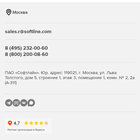
Кластерные реализации High Availability Active-Active.
Москва
Службы Off-Site Data Protection с автоматическими
мгновенными снимками и репликацией для
скоростного восстановления после сбоев.
sales.r@softline.com
Интерфейс системного мониторинга.
8 (495) 232-00-60
Простой язык командной строки CLI.
8 (800) 200-08-60
Интерфейс программирования приложений RESTfull
API.
ПАО «Софтлайн». Юр. адрес: 119021, г. Москва, ул. Льва
Толстого, дом 5, строение 1, этаж 3, помещение 1, комн. № 2, 2а
WEB GUI.
(А-311)
Лицензирование по объему.
СХД на Open-E Jovian DSS встраиваются в сети NAS/SAN
и работают в кластерных конфигурациях с критичными
приложениями в среде VMware, Hyper-V, XEN.