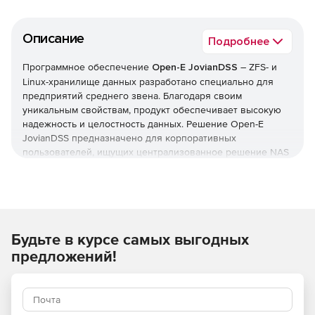
Описание
Подробнее
Программное обеспечение
Open-E JovianDSS
– ZFS- и
Linux-хранилище данных разработано специально для
предприятий среднего звена. Благодаря своим
уникальным свойствам, продукт обеспечивает высокую
надежность и целостность данных. Решение Open-E
JovianDSS предназначено для корпоративных
пользователей, ищущих централизованное решение NAS
и San для оптимального хранения, сжатия и
дублирования ресурсов.
Хранение данных
Решение использует общее хранилище, чтобы
Будьте в курсе самых выгодных
обеспечить неограниченные возможности для
архитектуры сред хранения. Решение реализовывает
предложений!
любое требование хранения: организация хранилища в
виде одного узла, виртуальной настройки или большого
кластера данных.