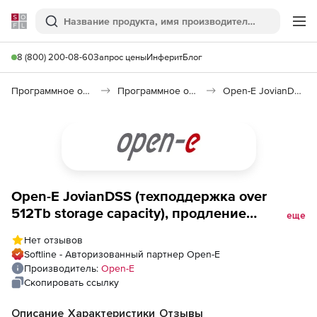
Softline
Поиск
Ме
8 (800) 200-08-60
Запрос цены
Инферит
Блог
Программное обеспечение для работы с файлами и дисками
Программное обеспечение для восстановления данных
Open-E JovianDSS
Open-E JovianDSS (техподдержка over
512Tb storage capacity), продление
еще
Standard на 5 лет
Нет отзывов
Softline - Авторизованный партнер Open-E
Производитель:
Open-E
Скопировать ссылку
Описание
Характеристики
Отзывы