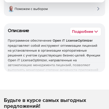
Поможем с выбором
Описание
Подробнее
Программное обеспечение
Open iT LicenseOptimizer
представляет собой инструмент оптимизации лицензий
на установленные в организации корпоративные
решения с учетом существующих бизнес-целей. Функции
Open iT LicenseOptimizer, направленные на
автоматизацию менеджмента лицензий, позволяют
выполнять мониторинг степени активности приложений
и, как следствие, оценивать рентабельность
приобретенных для них лицензий. На основе получаемых
данных Open iT LicenseOptimizer предлагает возможности
оптимизации лицензий – деактивацию и возобновление.
Решение Open iT LicenseOptimizer работает под
Будьте в курсе самых выгодных
управлением операционных систем Windows, Linux,
Unix.
Возможности пользователей LicenseOptimizer:
предложений!