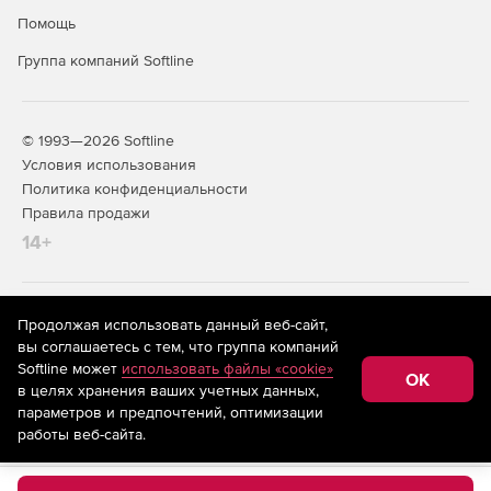
Помощь
Группа компаний Softline
© 1993—2026 Softline
Условия использования
Политика конфиденциальности
Правила продажи
14+
На информационном ресурсе store.softline.ru применяются
Продолжая использовать данный веб-сайт,
рекомендательные технологии
(информационные технологии
вы соглашаетесь с тем, что группа компаний
предоставления информации на основе сбора,
Softline может
использовать файлы «cookie»
систематизации и анализа сведений, относящихся к
OK
в целях хранения ваших учетных данных,
предпочтениям пользователей сети «Интернет»,
находящихся на территории Российской Федерации)
параметров и предпочтений, оптимизации
работы веб-сайта.