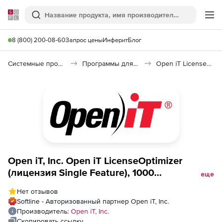
Softline
Поиск
Ме
8 (800) 200-08-60
Запрос цены
Инферит
Блог
Системные программы
Программы для настройки системы
Open iT LicenseOptimizer
Open iT, Inc. Open iT LicenseOptimizer
(лицензия Single Feature), 1000
еще
пользователей
Нет отзывов
Softline - Авторизованный партнер Open iT, Inc.
Производитель:
Open iT, Inc.
Скопировать ссылку