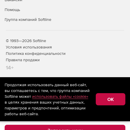
Помощь
Группа компаний Softline
© 1993—2026 Softline
Условия использования
Политика конфиденциальности
Правила продажи
14+
Продолжая использовать данный веб-сайт,
На информационном ресурсе store.softline.ru применяются
вы соглашаетесь с тем, что группа компаний
рекомендательные технологии
(информационные технологии
Softline может
использовать файлы «cookie»
предоставления информации на основе сбора,
OK
в целях хранения ваших учетных данных,
систематизации и анализа сведений, относящихся к
предпочтениям пользователей сети «Интернет»,
параметров и предпочтений, оптимизации
находящихся на территории Российской Федерации)
работы веб-сайта.