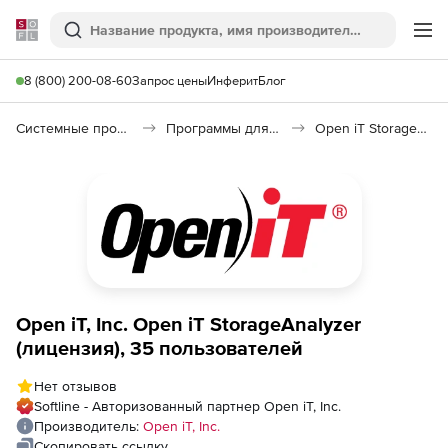
Softline
Поиск
Ме
8 (800) 200-08-60
Запрос цены
Инферит
Блог
Системные программы
Программы для диагностики системы
Open iT StorageAnalyzer
Open iT, Inc. Open iT StorageAnalyzer
(лицензия), 35 пользователей
Нет отзывов
Softline - Авторизованный партнер Open iT, Inc.
Производитель:
Open iT, Inc.
Скопировать ссылку