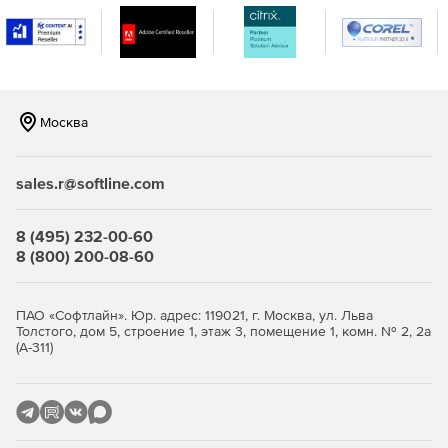
Возможности пользователей Open iT StorageAnalyzer:
Снижение стоимости хранения корпоративных
данных.
Москва
Управление сервисами возврата расходов на
хранение данных.
sales.r@softline.com
Проактивный менеджмент хранилищ.
8 (495) 232-00-60
8 (800) 200-08-60
Обнаружение вторичных данных, которые могут быть
удалены или перемещены на более экономичные
средства хранения.
ПАО «Софтлайн». Юр. адрес: 119021, г. Москва, ул. Льва
Толстого, дом 5, строение 1, этаж 3, помещение 1, комн. № 2, 2а
(А-311)
Планирование новых и оптимизации существующих
инвестиций в поддержание работы жесткого диска.