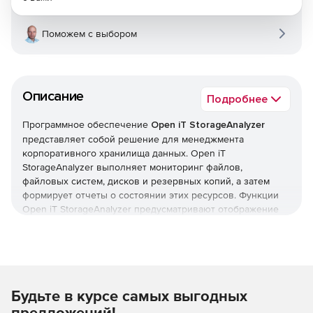
Поможем с выбором
Описание
Подробнее
Программное обеспечение
Open iT StorageAnalyzer
представляет собой решение для менеджмента
корпоративного хранилища данных. Open iT
StorageAnalyzer выполняет мониторинг файлов,
файловых систем, дисков и резервных копий, а затем
формирует отчеты о состоянии этих ресурсов. Функции
Open iT StorageAnalyzer предусматривают отображение
емкости и заполненности каждого устройства,
мониторинг используемости хранилища каждым
пользователем или отдельной группой, представление
информации о дате последнего доступа к данным,
изменения файлов и много другое. Сотрудники могут
Будьте в курсе самых выгодных
просматривать сведения о миграции файловых систем,
Open iT StorageAnalyzer отслеживает процессы
предложений!